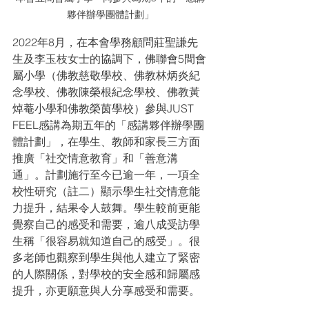
夥伴辦學團體計劃」
2022年8月，在本會學務顧問莊聖謙先
生及李玉枝女士的協調下，佛聯會5間會
屬小學（佛教慈敬學校、佛教林炳炎紀
念學校、佛教陳榮根紀念學校、佛教黃
焯菴小學和佛教榮茵學校）參與JUST 
FEEL感講為期五年的「感講夥伴辦學團
體計劃」，在學生、教師和家長三方面
推廣「社交情意教育」和「善意溝
通」。計劃施行至今已逾一年，一項全
校性研究（註二）顯示學生社交情意能
力提升，結果令人鼓舞。學生較前更能
覺察自己的感受和需要，逾八成受訪學
生稱「很容易就知道自己的感受」。很
多老師也觀察到學生與他人建立了緊密
的人際關係，對學校的安全感和歸屬感
提升，亦更願意與人分享感受和需要。 