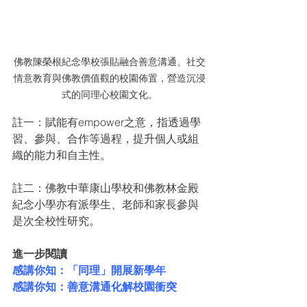
佛教陳榮根紀念學校張貼融合善意溝通、社交
情意教育與佛教價值觀的校園佈置，營造沉浸
式的同理心校園文化。
註一：賦能有empower之意，指透過學
習、參與、合作等過程，提升個人或組
織的能力和自主性。
註二：佛教中華康山學校和佛教林金殿
紀念小學亦有派學生、老師和家長參與
是次全校性研究。
進一步閱讀
感講你知：「同理」開展新學年
感講你知：善意溝通化解校園衝突