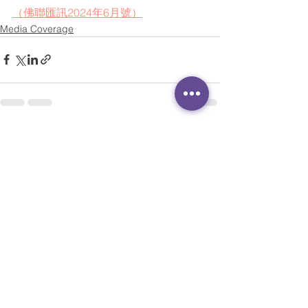
（佛聯匯訊2024年6月號）
Media Coverage
See All
Recent Posts