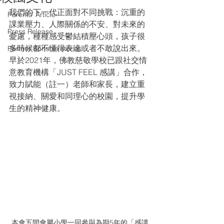
我們的下一代正面對不同挑戰：沉重的
Parents' Article
課業壓力、人際關係的不安、對未來的
Press Release
憂慮，種種感受鬱結積壓心頭，孩子很
多時候都不懂得表達或者不敢說出來。
Partner Schools stories
早於2021年，佛教慈敬學校已跟社交情
意教育機構「JUST FEEL 感講」合作，
致力賦能（註一）老師和家長，建立重
視接納、關愛和同理心的校園，提升學
生的精神健康。
本會五間會屬小學一同參與為期5年的「感講