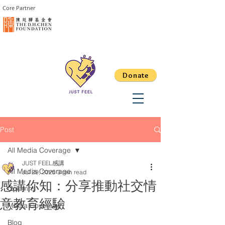
Core Partner
Donate
Post
All Media Coverage
JUST FEEL感講
All Media Coverage
Jul 29, 2025
3 min read
感講你知：分享推動社交情
Columns
意教育經驗
Media Coverage
Blog