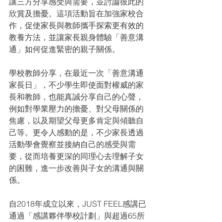
讓三方分享感受與需要，並討論彼此的
欣賞及擔憂。這項活動旨在加強家校合
作，促使家長與教師攜手探索更有效的
教養方法，並讓家長親身體驗「善意溝
通」如何促進緊密的親子關係。
學校教師分享，在最近一次「善意溝通
家長日」，不少學生即使面對權威的家
長和教師，也能真誠分享自己的心聲，
例如對學業壓力的擔憂、對父母關係的
焦慮，以及期望父母更多肯定與傾聽自
己等。更令人感動的是，不少家長透過
活動學會覺察並接納自己的感受與需
要，從而培養更深的同理心去理解子女
的困難，進一步改善與子女的溝通與關
係。
自2018年成立以來，JUST FEEL感講已
通過「感講夥伴學校計劃」與超過65所