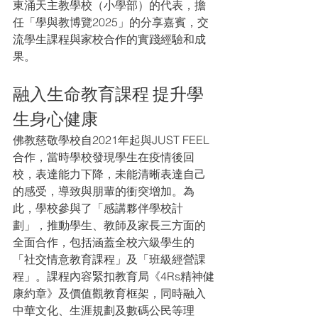
東涌天主教學校（小學部）的代表，擔
任「學與教博覽2025」的分享嘉賓，交
流學生課程與家校合作的實踐經驗和成
果。
融入生命教育課程 提升學
生身心健康
佛教慈敬學校自2021年起與JUST FEEL
合作，當時學校發現學生在疫情後回
校，表達能力下降，未能清晰表達自己
的感受，導致與朋輩的衝突增加。為
此，學校參與了「感講夥伴學校計
劃」，推動學生、教師及家長三方面的
全面合作，包括涵蓋全校六級學生的
「社交情意教育課程」及「班級經營課
程」。課程內容緊扣教育局《4Rs精神健
康約章》及價值觀教育框架，同時融入
中華文化、生涯規劃及數碼公民等理