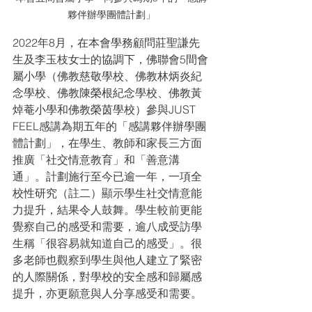
夥伴辦學團體計劃」
2022年8月，在本會學務顧問莊聖謙先
生及李玉枝女士的協調下，佛聯會5間會
屬小學（佛教慈敬學校、佛教林炳炎紀
念學校、佛教陳榮根紀念學校、佛教黃
焯菴小學和佛教榮茵學校）參與JUST 
FEEL感講為期五年的「感講夥伴辦學團
體計劃」，在學生、教師和家長三方面
推廣「社交情意教育」和「善意溝
通」。計劃施行至今已逾一年，一項全
校性研究（註二）顯示學生社交情意能
力提升，結果令人鼓舞。學生較前更能
覺察自己的感受和需要，逾八成受訪學
生稱「很容易就知道自己的感受」。很
多老師也觀察到學生與他人建立了緊密
的人際關係，對學校的安全感和歸屬感
提升，亦更願意與人分享感受和需要。 