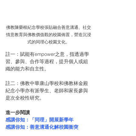
佛教陳榮根紀念學校張貼融合善意溝通、社交
情意教育與佛教價值觀的校園佈置，營造沉浸
式的同理心校園文化。
註一：賦能有empower之意，指透過學
習、參與、合作等過程，提升個人或組
織的能力和自主性。
註二：佛教中華康山學校和佛教林金殿
紀念小學亦有派學生、老師和家長參與
是次全校性研究。
進一步閱讀
感講你知：「同理」開展新學年
感講你知：善意溝通化解校園衝突