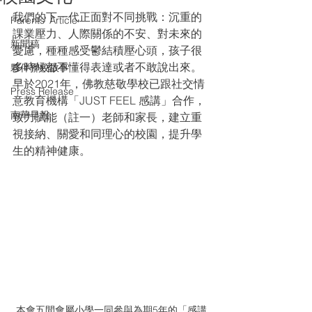
我們的下一代正面對不同挑戰：沉重的
Parents' Article
課業壓力、人際關係的不安、對未來的
新聞稿
憂慮，種種感受鬱結積壓心頭，孩子很
多時候都不懂得表達或者不敢說出來。
夥伴學校故事
早於2021年，佛教慈敬學校已跟社交情
Press Release
意教育機構「JUST FEEL 感講」合作，
南華早報
致力賦能（註一）老師和家長，建立重
視接納、關愛和同理心的校園，提升學
生的精神健康。
本會五間會屬小學一同參與為期5年的「感講