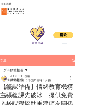
核心夥伴
捐款
文章
所有媒體報道
JUST FEEL感講
所有媒體報道
2020年5月10日
讀畢需時 1 分鐘
【復課準備】情緒教育機構
專欄文章
主張復課先破冰 提供免費
媒體報道
入校課程協助重建師友關係
Blog