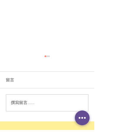
留言
撰寫留言......
打破跨代循環：從大人的
SCMP Letters 
神經系統調節開始
Kong student
learn to use A
losing themse