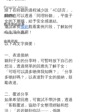
Parents' Article
除了在聆聽的過程減少說「4D語言」，
我們也可以透過「同理聆聽」，平復子
新聞稿
女的下層腦，給予安全感連結。
夥伴學校故事
邀請家長
按此
觀看案例片段，了解如何
在生活中應用！
Press Release
南華早報
以下為文字摘要：
一、表達接納
聽到子女的分享時，可暫時放下自己的
想法，透過簡單的回應先了解子女：
「可唔可以講多啲俾我知啊？」「分享
多啲好嗎？」以表達對子女的接納，鼓
勵表達。
二、覆述分享
如果希望回應，可嘗試不帶評價，透過
「客觀覆述」協助子女整理經驗和想
法：「岩岩聽到你話⋯⋯，係咪