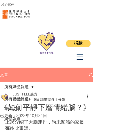
核心夥伴
捐款
文章
所有媒體報道
JUST FEEL感講
所有媒體報道
2022年10月19日
讀畢需時 1 分鐘
《如何平靜下層情緒腦？》
專欄文章
已更新：
2022年10月31日
媒體報道
上次介紹了大腦運作，尚未閱讀的家長
可按此重溫。
Blog