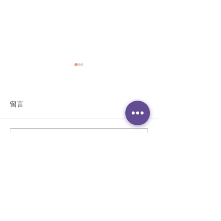
留言
撰寫留言......
《親子關係由每日五分鐘
《你有說過阻礙
開始》
話嗎？》
聯繫我們