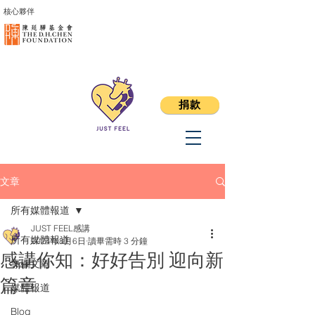
核心夥伴
捐款
文章
所有媒體報道
JUST FEEL感講
所有媒體報道
2024年8月6日
讀畢需時 3 分鐘
感講你知：好好告別 迎向新
專欄文章
篇章
媒體報道
Blog