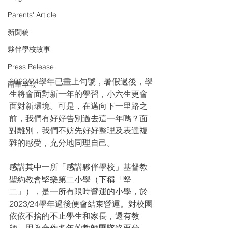
Parents' Article
新聞稿
夥伴學校故事
Press Release
2023/24學年已畫上句號，暑假過後，學
南華早報
生將會面對新一年的學習，小六生更會
面對新環境。可是，在邁向下一里路之
前，我們有好好告別過去這一年嗎？面
對離別，我們不妨先好好整理及表達複
雜的感受，充分地同理自己。
感講其中一所「感講夥伴學校」基督教
聖約教會堅樂第二小學（下稱「堅
二」），是一所有限時營運的小學，於
2023/24學年過後便會結束營運。對校園
依依不捨的不止學生和家長，還有教