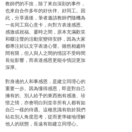
教師們的不捨，除了來自深刻的事件，
也來自合作多年的好伙伴、好同工。因
此，分享過後，筆者邀請教師們隨機為
一名同工寫心意卡，向對方表達感恩、
感激或祝福。霎時之間，原本充滿歡笑
和啜泣聲的活動室變得安靜，因為大家
都專注於以文字表達心聲。雖然相處時
間有限，但人與人之間的情誼不受時間
長短影響，而表達感恩更能令情誼更加
深厚。
對身邊的人和事感恩，是建立同理心的
重要一步。因為懂得感恩，即是對自己
擁有的、別人給予的東西抱有感激、珍
惜之情，亦會明白到並非所有人都有如
自己一樣的待遇。這種意識有助於我們
站在別人角度思考，從而更準確地理解
他人的狀態，長遠有助建立同理心。