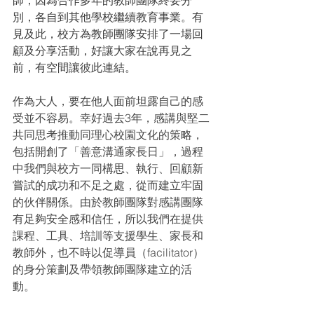
師，因為合作多年的教師團隊終要分
別，各自到其他學校繼續教育事業。有
見及此，校方為教師團隊安排了一場回
顧及分享活動，好讓大家在說再見之
前，有空間讓彼此連結。
作為大人，要在他人面前坦露自己的感
受並不容易。幸好過去3年，感講與堅二
共同思考推動同理心校園文化的策略，
包括開創了「善意溝通家長日」，過程
中我們與校方一同構思、執行、回顧新
嘗試的成功和不足之處，從而建立牢固
的伙伴關係。由於教師團隊對感講團隊
有足夠安全感和信任，所以我們在提供
課程、工具、培訓等支援學生、家長和
教師外，也不時以促導員（facilitator）
的身分策劃及帶領教師團隊建立的活
動。