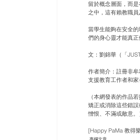
留於概念層面，而是
之中，這有賴教職員
當學生能夠在安全的
們的身心靈才能真正
文：劉錦華（「JUST
作者簡介：註冊非牟利
支援教育工作者和家
（本網發表的作品若
矯正或消除這些錯誤
憎恨、不滿或敵意。
[Happy PaMa 教得
專欄文章