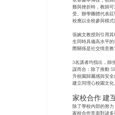
難與挫折時，教師可
受。辦學團體代表莊
校應以全校參與模式
張婉文教授則引用其
生同時具備高水平的
際關係是社交情意教
3名講者均指出，師生
謀而合：除了推動 
升校園歸屬感與安全
建立同理心校園文化
家校合作 建
除了學校內部的努力
家校合作常面對諸多