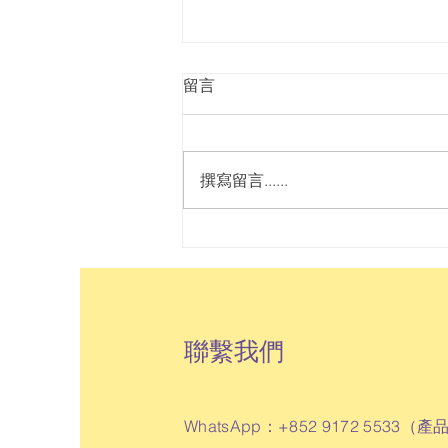
留言
撰寫留言......
林正財指學生壓抑情緒源於師
長潛移默化 籲校長以身作則與
學生分享感受
聯繫我們
WhatsApp：+852 9172 5533（
產