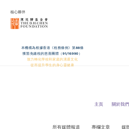
核心夥伴
本機構為根據香港《稅務條例》第88條
獲豁免繳稅的慈善團體（91/16990）
致力轉化學校和家庭的溝通文化
從而提升學生的身心靈健康
主頁
關於我們
所有媒體報道
專欄文章
媒