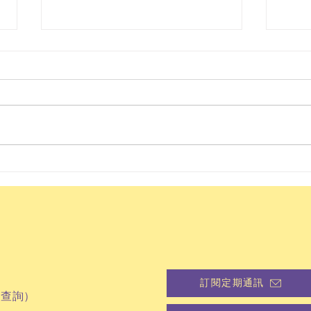
「感聽感講」2025社交情意
粉嶺
教育研討會 新聞稿
材 
變
訂閱定期通訊
品查詢）