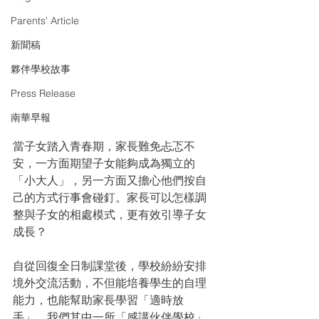
Parents' Article
新聞稿
夥伴學校故事
Press Release
南華早報
當子女踏入青春期，家長難免忐忑不
安，一方面期望子女能夠成為獨立的
「小大人」，另一方面又擔心他們按自
己的方式行事會碰釘。家長可以怎樣調
整與子女的相處模式，更有效引導子女
成長？
自從回復全日制課堂後，學校紛紛安排
境外交流活動，不但能培養學生的自理
能力，也能幫助家長學習「適時放
手」。我們其中一所「感講伙伴學校」