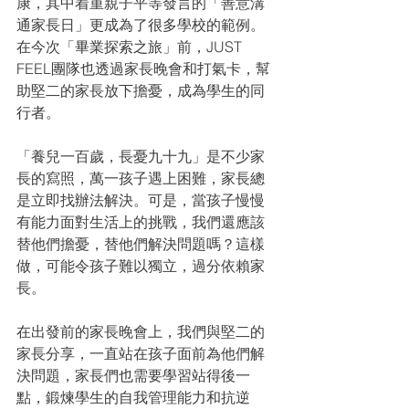
康，其中着重親子平等發言的「善意溝
通家長日」更成為了很多學校的範例。
在今次「畢業探索之旅」前，JUST 
FEEL團隊也透過家長晚會和打氣卡，幫
助堅二的家長放下擔憂，成為學生的同
行者。
「養兒一百歲，長憂九十九」是不少家
長的寫照，萬一孩子遇上困難，家長總
是立即找辦法解決。可是，當孩子慢慢
有能力面對生活上的挑戰，我們還應該
替他們擔憂，替他們解決問題嗎？這樣
做，可能令孩子難以獨立，過分依賴家
長。
在出發前的家長晚會上，我們與堅二的
家長分享，一直站在孩子面前為他們解
決問題，家長們也需要學習站得後一
點，鍛煉學生的自我管理能力和抗逆