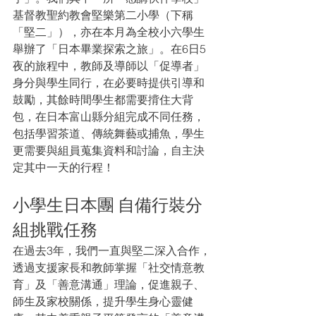
基督教聖約教會堅樂第二小學（下稱
「堅二」），亦在本月為全校小六學生
舉辦了「日本畢業探索之旅」。在6日5
夜的旅程中，教師及導師以「促導者」
身分與學生同行，在必要時提供引導和
鼓勵，其餘時間學生都需要揹住大背
包，在日本富山縣分組完成不同任務，
包括學習茶道、傳統舞藝或捕魚，學生
更需要與組員蒐集資料和討論，自主決
定其中一天的行程！
小學生日本團 自備行裝分
組挑戰任務
在過去3年，我們一直與堅二深入合作，
透過支援家長和教師掌握「社交情意教
育」及「善意溝通」理論，促進親子、
師生及家校關係，提升學生身心靈健