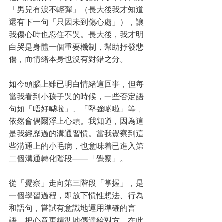
「男兒有淚不輕彈」（長大後我才知道
還有下一句「只因未到傷心處」），讓
我傷心時也忍住不哭。長大後，我才明
白哭是身體一個重要機制，幫助抒發悲
傷，而情緒本身也沒有對錯之分。
如今頭腦上雖已明白情緒這回事，但每
當我看到小孩子哭的時候，一些否定語
句如「唔好喊啦」、「堅強啲啦」等，
依然會偶爾浮上心頭。我知道，因為這
是我經歷過的溝通習慣。當我覺察到這
些溝通上的小毛病，也意味着已進入第
二個溝通轉化階段——「覺察」。
從「覺察」走向第三階段「掌握」，是
一個學習過程，即放下慣性想法、行為
和語句，嘗試有意識地運用準確的言
語，把心意更精準地傳達給對方。在此