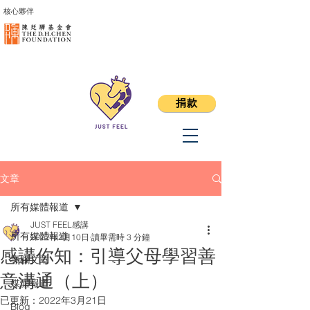
核心夥伴
捐款
文章
所有媒體報道
JUST FEEL感講
所有媒體報道
2022年2月10日
讀畢需時 3 分鐘
感講你知：引導父母學習善
專欄文章
意溝通（上）
媒體報道
已更新：
2022年3月21日
Blog