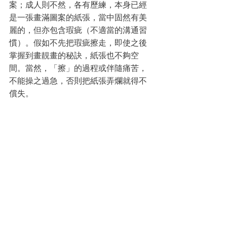
案；成人則不然，各有歷練，本身已經
是一張畫滿圖案的紙張，當中固然有美
麗的，但亦包含瑕疵（不適當的溝通習
慣）。假如不先把瑕疵擦走，即使之後
掌握到畫靚畫的秘訣，紙張也不夠空
間。當然，「擦」的過程或伴隨痛苦，
不能操之過急，否則把紙張弄爛就得不
償失。