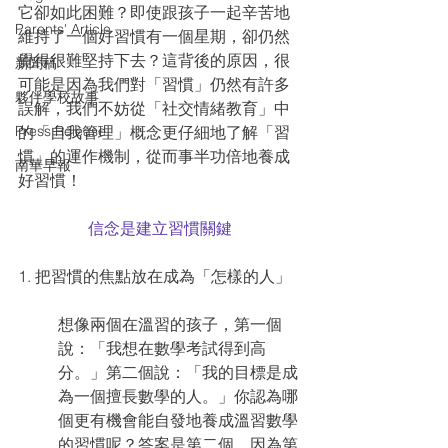
它卻如此困難？即使跟孩子一起辛苦地
Parents' Article
維持了一個好習慣有一個星期，卻仍然
覺得很難堅持下去？這背後的原因，很
新聞稿
可能是因為我們對「習慣」仍然有許多
夥伴學校故事
誤解，我們不妨從「社交情緒教育」中
Press Release
的「自我管理」概念更仔細地了解「習
慣」的運作機制，從而事半功倍地養成
南華早報
好習慣！
信念是建立習慣關鍵
1. 把習慣的焦點放在成為「怎樣的人」
想像兩個在溫習的孩子，第一個
說：「我想在數學考試得到高
分。」第二個說：「我的目標是成
為一個擅長數學的人。」你認為哪
個更有機會能自發地養成溫習數學
的習慣呢？答案是第二個。因為第