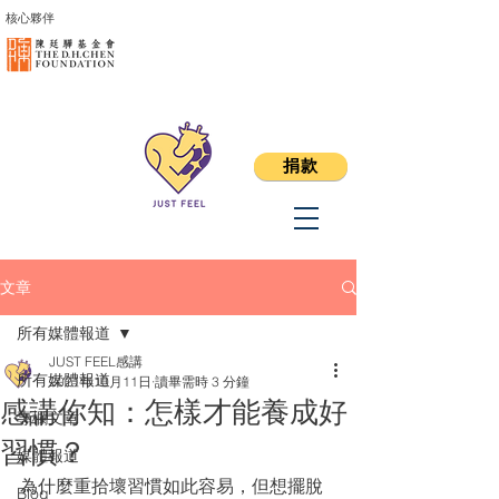
核心夥伴
捐款
文章
所有媒體報道
JUST FEEL感講
所有媒體報道
2021年10月11日
讀畢需時 3 分鐘
感講你知：怎樣才能養成好
專欄文章
習慣？
媒體報道
為什麼重拾壞習慣如此容易，但想擺脫
Blog