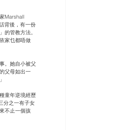
shall 
的話背後，有一份
」的管教方法。
依家乜都唔做
事。她自小被父
的父母如出一
」
一種童年逆境經歷
%。約三分之一有子女
來不止一個孩