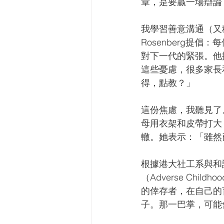
章，是要贏一場辯論
我學習善意溝通（又稱
Rosenberg提
對下一代的緊張。他
這些憂慮，很多家長
得，點教？」
這份焦慮，我聽見了
母用衣架和皮帶打大
轍。她表示：「雖然
根據港大社工系與和
（Adverse Chil
的倖存者，在自己的
子。那一巴掌，可能