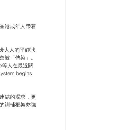
的香港成年人帶着
身邊大人的平靜狀
會被「傳染」。
ge等人在最近關
m begins 
連結的渴求，更
的訓輔框架亦強