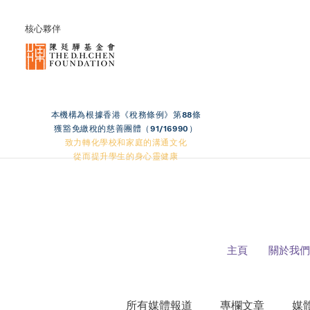
核心夥伴
本機構為根據香港《稅務條例》第88條
獲豁免繳稅的慈善團體（91/16990）
致力轉化學校和家庭的溝通文化
從而提升學生的身心靈健康
主頁
關於我們
所有媒體報道
專欄文章
媒