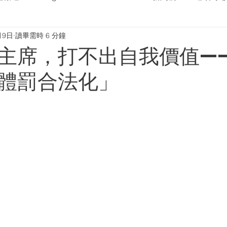
月9日
讀畢需時 6 分鐘
主席，打不出自我價值—
體罰合法化」