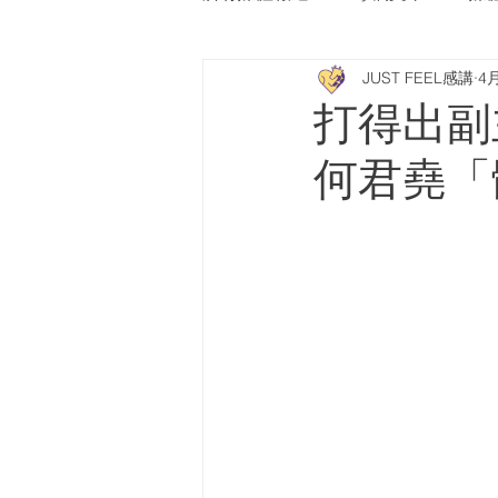
JUST FEEL感講
4
Press Release
南華早報
打得出副
何君堯「