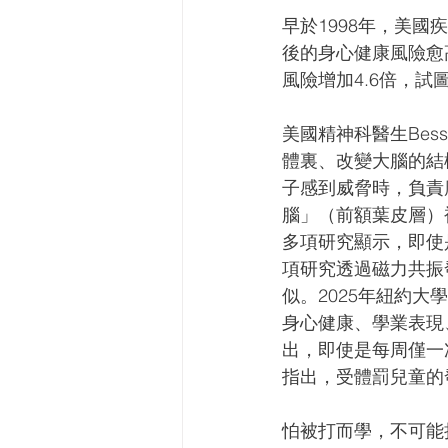
早於1998年，美
後的身心健康風險愈
風險增加4.6倍，試
美國精神科醫生Bess
體裏、改變大腦的結構
子感到威脅時，負責
腦」（前額葉皮層）
多項研究顯示，即使
項研究透過磁力共振
似。2025年紐約大
身心健康、學業表現
出，即使是每周僅一
指出，受體罰兒童的
怕被打而學，不可能