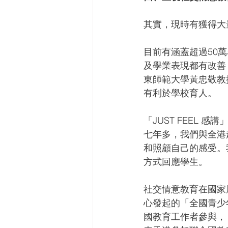
其實，現時有獲得大
目前有涵蓋超過50
及學業表現都有改善；
東師範大學黃忠敬教
有利於學校育人。
「JUST FEEL
七年多，我們與全港
和照顧自己的感受。
方式回應學生。
社交情意教育在國家
心發起的「全國青少
國教育工作者參與，「