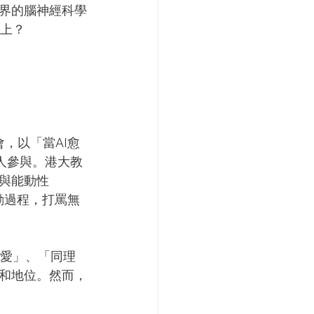
界的腦神經科學
跟上？
會，以「當AI愈
人參與。港大教
與能動性
動過程，打罵無
仁愛」、「同理
和地位。然而，