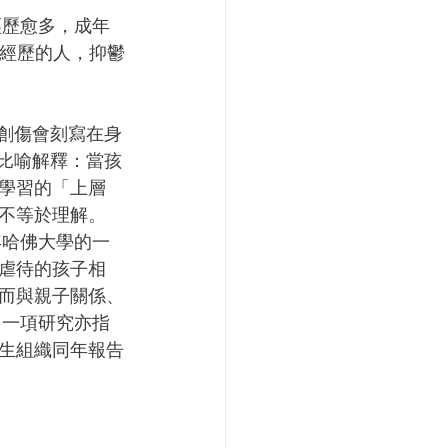
經歷愈多，成年
境經歷的人，抑鬱
示：創傷會刻寫在身
的比喻解釋：當孩
學習的「上層
不等於理解。
年哈佛大學的一
虐待的孩子相
反而與親子關係、
另一項研究亦指
生組織同年報告