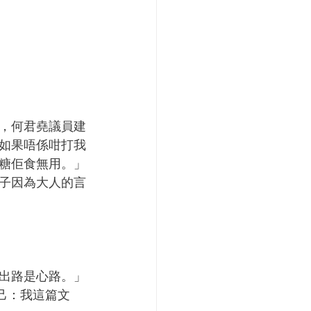
，何君堯議員建
如果唔係咁打我
糖佢食無用。」
子因為大人的言
出路是心路。」
問自己：我這篇文