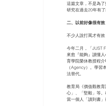
這篇文章，不是為了
研究在過去20年有
二、以前好像很有效
不少人說打罵才有效
今年二月，「JUST
來愈『能夠』讀懂人
育學院榮休教授程介
（Agency）。
法替代。
教育局《價值觀教育
心」、「堅毅」等。
當一個人「讀到書」