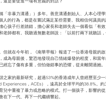
，還是要促進一場有意義的對話？
「非暴力溝通」）多年。善意溝通創始人、人本心理學家Mar
倡：每個人的行為，都是在嘗試滿足某些需要。我相信何議員
擔心孩子行差踏錯，擔心家長和老師失去一個看似「有效
和老師都有。我聽過無數老師說：「以前打兩下就聽話，
。但就在今年初，《南華早報》報道了一位香港母親的故
，成為母親後，驚恐地發現自己情緒爆發的程度，和當年
已經忘了傷有多重，但怕做錯事的恐懼，從未離開過她。
諧之家的最新研究，超過53%的香港成年人曾經歷至少
dhood Experiences，ACEs），遠高於全球平均的38.8
育兒中重複了暴力或忽略的模式。打一個孩子，影響的從
會在下一代、再下一代繼續響起。