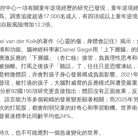
國疾控中心一項有關童年逆境經歷的研究已發現，童年逆境
高。調查追蹤超過17,000名成人，有四項或以上童年逆
圖自殺風險增加12.2倍。
el van der Kolk的著作《心靈的傷，身體會記住》揭
和功能。腦神經科學家Daniel Siegel用「上下層腦」
應激反應的「下層腦」（杏仁核）接管，負責理性思考和
被抽離。打罵之後孩子「聽話」了，往往只是恐懼凍結，
是輕微體罰，亦會對孩子身心發展構成負面影響。2021
發現，被打過的孩子，大腦對威脅的反應模式與遭受嚴重
學分析92國195項研究更直接指出：體罰沒有正面效果，
、語言能力等多個範疇的發展變差顯著相關；而2025年
次的打屁股，都會削弱兒童的好奇心和學習動機。世界衛
發展達標率比同齡平均低24%。
持久，也不可能應對一個急速變化的世界。