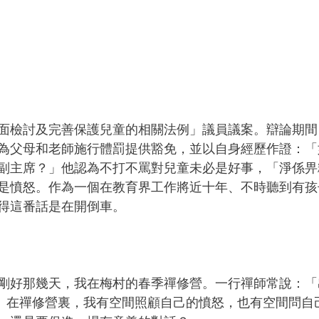
面檢討及完善保護兒童的相關法例」議員議案。辯論期間
為父母和老師施行體罰提供豁免，並以自身經歷作證：「
副主席？」他認為不打不罵對兒童未必是好事，「淨係畀
是憤怒。作為一個在教育界工作將近十年、不時聽到有孩
得這番話是在開倒車。
剛好那幾天，我在梅村的春季禪修營。一行禪師常說：「
t is in.）在禪修營裏，我有空間照顧自己的憤怒，也有空間