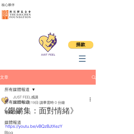
核心夥伴
捐款
文章
所有媒體報道
JUST FEEL感講
所有媒體報道
2022年5月19日
讀畢需時 0 分鐘
《鏗鏘集：面對情緒》
專欄文章
媒體報道
https://youtu.be/vBQzBJtXezY
Blog