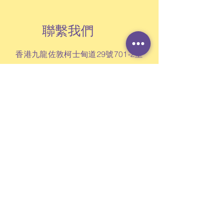
聯繫我們
香港九龍佐敦柯士甸道29號701-2室
訂閱定期通訊
讚好 Facebook 專頁
查詢表格
私隱政策 (English only)