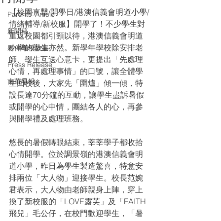
【校園直擊/開學日/港澳信義會明道小學/
Parents' Article
情緒輔導/新校服】開學了！不少學生對
新聞稿
重返校園都引頸以待，港澳信義會明道
小學的學生亦然。新學年學校除安排老
夥伴學校故事
師、學生互送心意卡，更提出「先處理
Press Release
心情，再處理事情」的口號，讓全體學
南華早報
生回校後，大家先「圍爐」傾一傾，特
設長達70分鐘的互動，讓學生盡訴暑假
或開學的心中情，團結各人的心，再參
與開學禮及處理班務。
悠長的暑假轉眼結束，莘莘學子都收拾
心情開學。位於調景嶺的港澳信義會明
道小學，昨日為學生製造驚喜，特意安
排兩位「大人物」迎接學生。校長范婉
君表示，大人物由老師親身上陣，穿上
換了新校服的「LOVE露芙」及「FAITH
飛兒」毛公仔，在校門歡迎學生，「暑