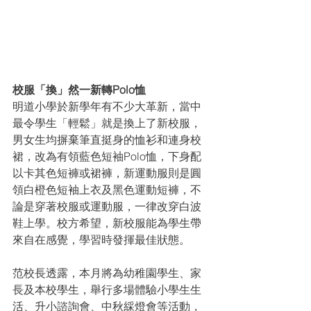
校服「換」然一新轉Polo恤
明道小學於新學年有不少大革新，當中
最令學生「輕鬆」就是換上了新校服，
男女生均摒棄筆直挺身的恤衫和連身校
裙，改為有領藍色短袖Polo恤，下身配
以卡其色短褲或裙褲，新運動服則是圓
領白橙色短袖上衣及黑色運動短褲，不
論是穿著校服或運動服，一律改穿白波
鞋上學。校方希望，新校服能為學生帶
來自在感覺，學習時發揮最佳狀態。
范校長透露，本月將為幼稚園學生、家
長及本校學生，舉行多場體驗小學生生
活、升小諮詢會、中秋綵燈會等活動，