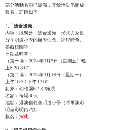
部分活動名額已爆滿，其餘活動仍開放
報名，詳情如下：
1.「邊食邊傾」
內容：以聚會「邊食邊傾」形式與家長
分享明道小學的辦學理念、課程特色、
參觀校園等。
日期及時間：
（第一場）2024年9月6日（星期五）晚
上6:30-8:00
（第二場）2024年9月16日（星期一）
上午10:30-下午12:00
對象︰幼稚園K2-K3家長
名額︰每場30人
地點︰港澳信義會明道小學（將軍澳彩
明苑彩明街7號）
報名︰
按此