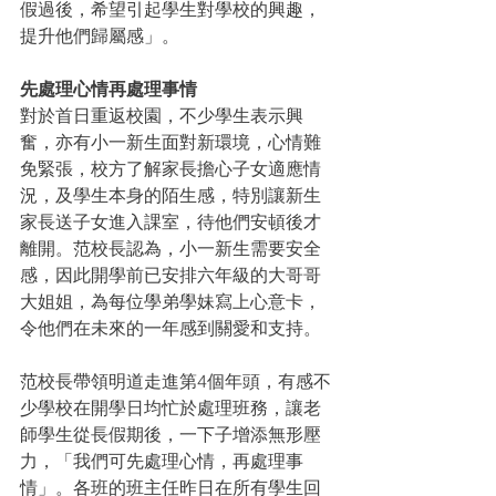
假過後，希望引起學生對學校的興趣，
提升他們歸屬感」。
先處理心情再處理事情
對於首日重返校園，不少學生表示興
奮，亦有小一新生面對新環境，心情難
免緊張，校方了解家長擔心子女適應情
況，及學生本身的陌生感，特別讓新生
家長送子女進入課室，待他們安頓後才
離開。范校長認為，小一新生需要安全
感，因此開學前已安排六年級的大哥哥
大姐姐，為每位學弟學妹寫上心意卡，
令他們在未來的一年感到關愛和支持。
范校長帶領明道走進第4個年頭，有感不
少學校在開學日均忙於處理班務，讓老
師學生從長假期後，一下子增添無形壓
力，「我們可先處理心情，再處理事
情」。各班的班主任昨日在所有學生回