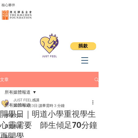
核心夥伴
捐款
文章
所有媒體報道
JUST FEEL感講
所有媒體報道
2024年9月3日
讀畢需時 3 分鐘
開學日｜明道小學重視學生
專欄文章
心靈需要 師生傾足70分鐘
媒體報道
再開學
Blog