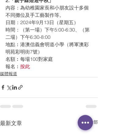
2.「親子綵燈迎中秋」
內容：為幼稚園家長和小朋友設十多個
不同攤位及手工藝製作等。
日期：2024年9月13日（星期五）
時間：（第一場）下午5:00-6:30、（第
二場）下午6:30-8:00
地點︰港澳信義會明道小學（將軍澳彩
明苑彩明街7號）
名額︰每場100對家庭
報名︰
按此
媒體報道
查看全部
最新文章