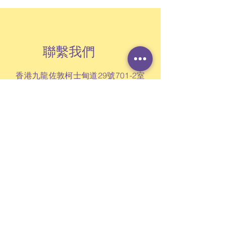
要大於風險因素
表達感受和需要
聯繫我們
香港九龍佐敦柯士甸道29號701-2室
訂閱定期通訊
讚好 Facebook 專頁
查詢表格