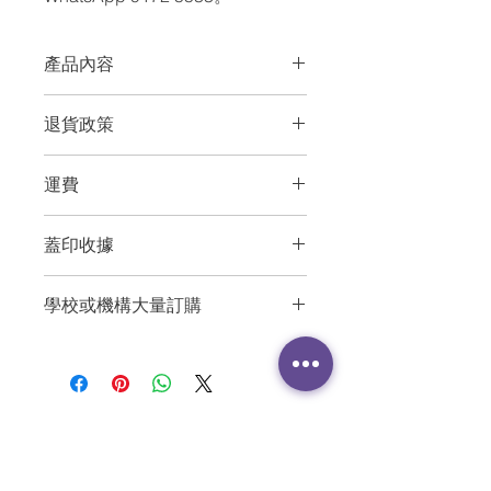
產品內容
內容：40張感受卡、26張需要卡、15
退貨政策
張連結卡、2張感受需要列表、1塊善意
溝通對話版、1本說明書
7天內因質量問題退貨。
尺寸：143mm x 105mm x 29mm
運費
顧客凡於JUST FEEL香港官方網站訂購
材料： PVC防水膠卡
商品，若發現任何質量問題（包括卡缺
貨品價格已包括運費。我們使用順豐派
失、損毀等，極小瑕疵恕不接受），可
蓋印收據
送服務，選擇到順豐智能櫃／順豐站取
以在配件齊全的情況下，在簽收日起的
貨，均不需額外支付運費 。
7天內享受無條件退貨服務。
如需實體蓋印收據，需另加 $20 行政
學校或機構大量訂購
費。
如需要訂購 10 盒或以上，可選擇以支
票方式付款，亦可免費索取報價單或蓋
印收據。如有需要，請與 JUST FEEL
團隊聯繫。
與JUST FEEL團隊聯絡