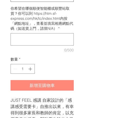
你希望在哪個順便智能櫃或順豐站取
貨？你可以到 https://htm.sf-
express.com/hk/tc/index.html內按
「網點地址」，查看並填寫相應網點代
碼（如送貨上門，請填N/A）
*
0/500
數量
*
新增至購物車
JUST FEEL 感講 自家設計的「感
講感受需要卡」自推出以來，有幸
得到很多家長和教師的肯定，以充