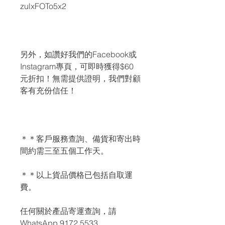
zulxFOTo5x2
另外，如讚好我們的Facebook或
Instagram專頁，可即時獲得$60
元折扣！無需提供證明，我們對顧
客有充份信任！
＊＊客戶服務查詢、備貨和寄出時
間約需三至五個工作天。
＊＊以上貨品價格已包括自取運
費。
任何關於產品寄運查詢，請
WhatsApp 9172 5533。