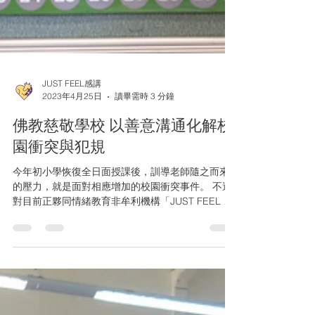
JUST FEEL感講
2023年4月25日
讀畢需時 3 分鐘
佛教慈敬學校 以善意溝通化解校
園衝突與犯規
今年初小學恢復全日面授課後，訓導老師隨之而來
的壓力，就是面對相應增加的校園衝突事件。 不過
對目前正夥同情緒教育非牟利機構「JUST FEEL 感
講」（JUST FEEL）共建同理心校園文化的楊潔婷
老師（佛教慈敬學校訓導主任；「感講夥伴辦學團
體計劃」統籌老師，負責協調香港佛教...