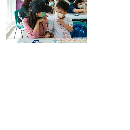
為人父母，總會想了解孩子真正的內心世界，接觸他
們的情緒，但有時想和子女進行內心對話卻只收到一
個簡單的回應，久而久之就就變成了「例行公事」。
面對孩子的情緒無從入手，而作為父母你又有多久沒
有停下來窺探、疏理自己的情緒？學習善意溝通讓父
母能夠覺察自己和子女內心的溫度，學習表達和理解
彼此的感受和需要，是建立良好親子關係的橋樑。是
次「親子溝通」共學小組會介紹善意溝通的基礎知
識，並與家長共同實踐。