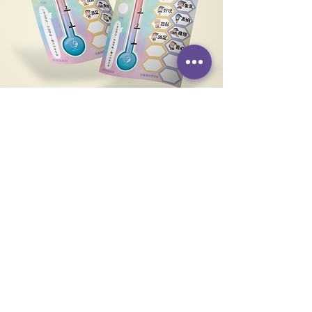
​感受溫度計
​原價：$168
已截止報名
*成功報名參與者，將有專人以電郵聯絡通知。
*如果有任何查詢，請電郵到
info@justfeel.hk
，
主題列明：
「同理吹緒」共學小組