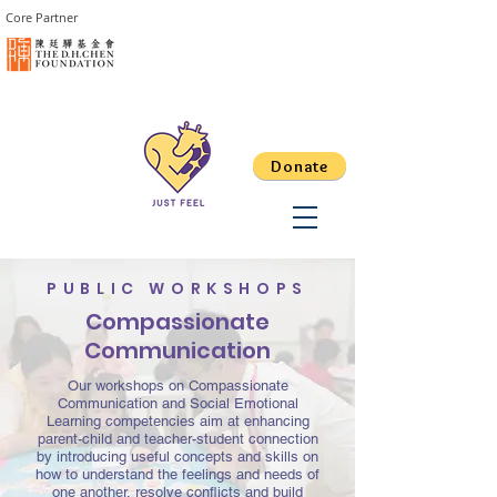
Core Partner
Donate
PUBLIC WORKSHOPS
Compassionate
Communication
Our workshops on Compassionate
Communication and Social Emotional
Learning competencies aim at enhancing
parent-child and teacher-student connection
by introducing useful concepts and skills on
how to understand the feelings and needs of
one another, resolve conflicts and build