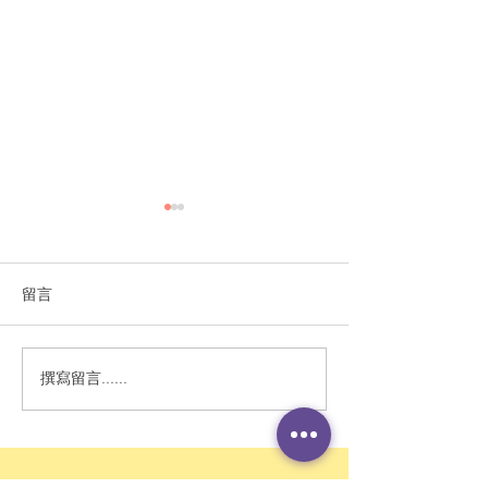
留言
撰寫留言......
AI教育｜程介明：省時省
感講你知：AI浪
力也省掉腦筋與社交 需
學生成長需要
提升學生學習動機