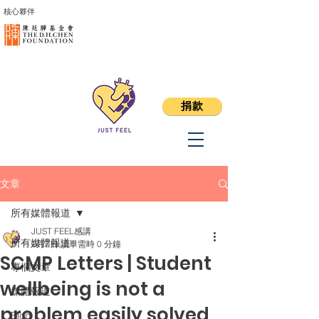
核心夥伴
捐款
文章
所有媒體報道
JUST FEEL感講
所有媒體報道
2月7日
讀畢需時 0 分鐘
SCMP Letters | Student
專欄文章
wellbeing is not a
媒體報道
problem easily solved
Blog