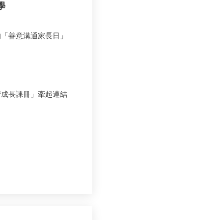
學
的「善意溝通家長日」
情成長課冊」牽起連結