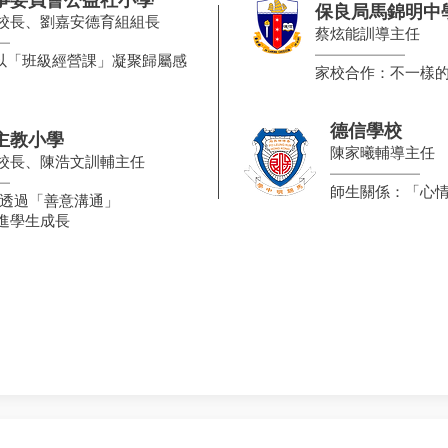
保良局馬錦明中
校長、劉嘉安德育組組長
蔡炫能訓導主任
—
​——————
: 以「班級經營課」凝聚歸屬感
家校合作：不一樣
德信學校
主教小學
陳家曦輔導主任
校長、陳浩文訓輔主任
​——————
—
師生關係：「心
：透過
「善意溝通」
進學生成長