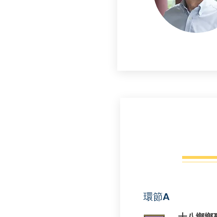
環節A
十八鄉鄉