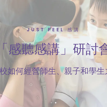
JUST FEEL 感講
「感聽感講」研討
校如何經營師生、親子和學生