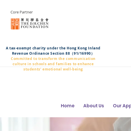
Core Partner
A tax-exempt charity under the Hong Kong Inland
Revenue Ordinance Section 88（91/16990）
Committed to transform the communication
culture in schools and families to enhance
students’ emotional well-being
Home
About Us
Our Ap