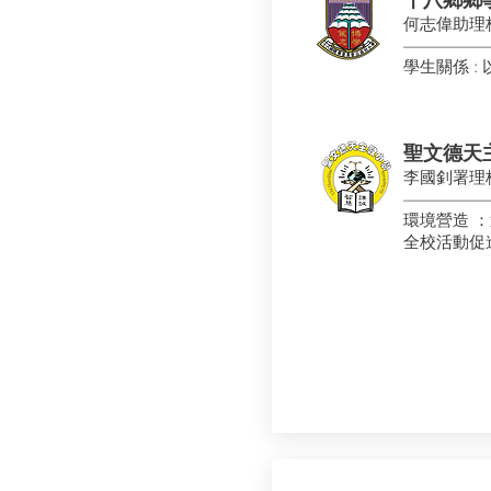
何志偉助理
​—————
學生關係 
聖文德天
李國釗署理
​—————
環境營造 
全校活動促