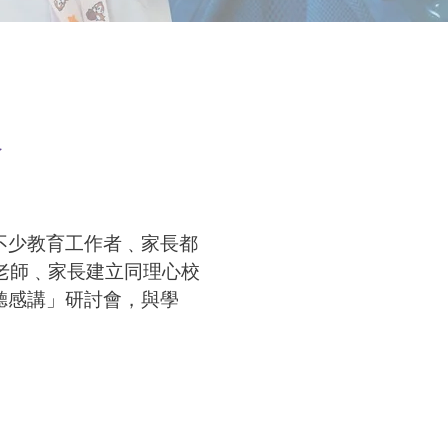
會
不少教育工作者﹑家長都
支援老師﹑家長建立同理心校
聽感講」研討會，與學