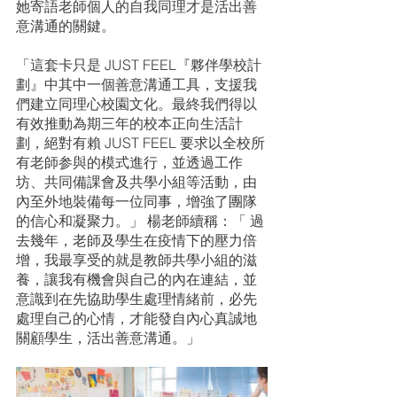
她寄語老師個人的自我同理才是活出善
意溝通的關鍵。
「這套卡只是 JUST FEEL『夥伴學校計
劃』中其中一個善意溝通工具，支援我
們建立同理心校園文化。最終我們得以
有效推動為期三年的校本正向生活計
劃，絕對有賴 JUST FEEL 要求以全校所
有老師参與的模式進行，並透過工作
坊、共同備課會及共學小組等活動，由
內至外地裝備每一位同事，增強了團隊
的信心和凝聚力。」 楊老師續稱：「 過
去幾年，老師及學生在疫情下的壓力倍
增，我最享受的就是教師共學小組的滋
養，讓我有機會與自己的內在連結，並
意識到在先協助學生處理情緒前，必先
處理自己的心情，才能發自內心真誠地
關顧學生，活出善意溝通。」