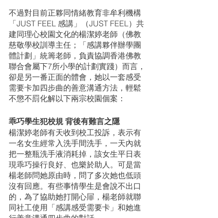
不過對目前正夥同情緒教育非牟利機構
「JUST FEEL 感講」（JUST FEEL）共
建同理心校園文化的楊潔婷老師（佛教
慈敬學校訓導主任；「感講夥伴辦學團
體計劃」統籌老師，負責協調香港佛教
聯合會屬下7所小學的計劃實踐）而言，
卻是另一番正面的體會，她以一套感受
需要卡加四步曲的善意溝通方法，輕鬆
不懲不罰化解以下兩宗校園個案：
乖巧學生犯校規 背後有難言之隱
楊潔婷老師有天收到校工投訴，表示有
一名女生經常入洗手間洗手，一天內就
把一整瓶洗手液消耗掉，該女生平日表
現乖巧操行良好、也樂於助人。可是當
楊老師問她原由時，問了多次她也低頭
沒有回應。有些事情學生是會說不出口
的，為了協助她打開心屝，楊老師就聯
同社工使用「感講感受需要卡」和她進