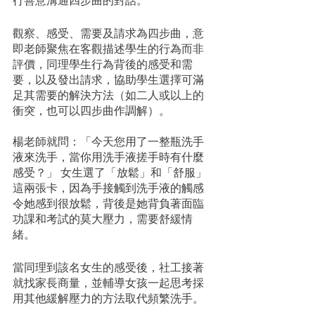
行善意溝通四步曲的對話。
觀察、感受、需要及請求為四步曲，意
即老師聚焦在客觀描述學生的行為而非
評價，同理學生行為背後的感受和需
要，以及發出請求，協助學生選擇可滿
足其需要的解決方法（如二人或以上的
衝突，也可以四步曲作調解）。
楊老師就問：「今天您用了一整瓶洗手
液來洗手，當你用洗手液搓手時有什麼
感受？」 女生選了「放鬆」和「舒服」
這兩張卡，因為手接觸到洗手液的觸感
令她感到很放鬆，背後是她背負著面臨
功課和考試的莫大壓力，需要舒緩情
緒。
當同理到該名女生的感受後，社工接著
就找家長商量，並輔導女孩一起思考採
用其他緩解壓力的方法取代頻繁洗手。