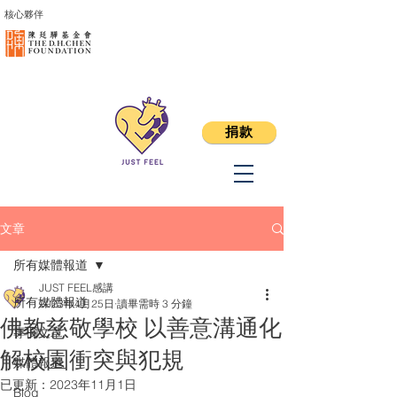
核心夥伴
捐款
文章
所有媒體報道
JUST FEEL感講
所有媒體報道
2023年4月25日
讀畢需時 3 分鐘
佛教慈敬學校 以善意溝通化
專欄文章
解校園衝突與犯規
媒體報道
已更新：
2023年11月1日
Blog