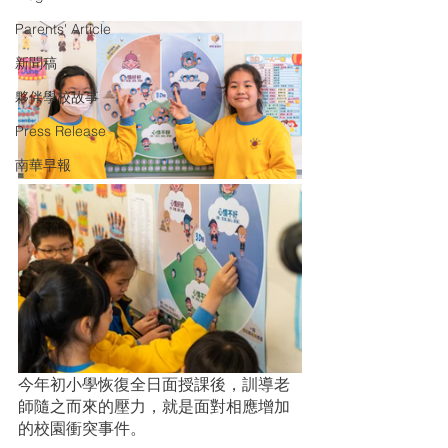
Parents' Article
新聞稿
夥伴學校故事
Press Release
南華早報
今年初小學恢復全日面授課後，訓導老
師隨之而來的壓力，就是面對相應增加
的校園衝突事件。