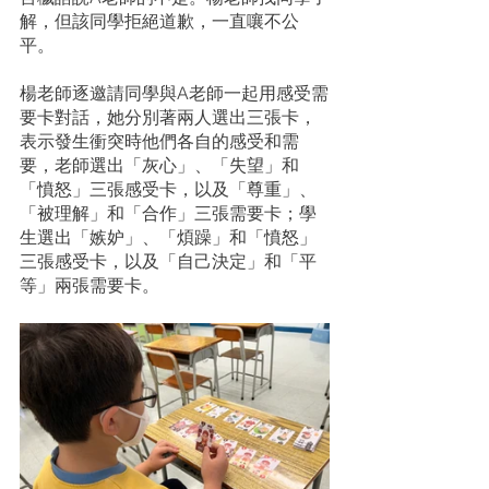
解，但該同學拒絕道歉，一直嚷不公
平。
楊老師逐邀請同學與A老師一起用感受需
要卡對話，她分別著兩人選出三張卡，
表示發生衝突時他們各自的感受和需
要，老師選出「灰心」、「失望」和
「憤怒」三張感受卡，以及「尊重」、
「被理解」和「合作」三張需要卡；學
生選出「嫉妒」、「煩躁」和「憤怒」
三張感受卡，以及「自己決定」和「平
等」兩張需要卡。