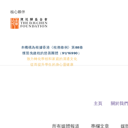
核心夥伴
本機構為根據香港《稅務條例》第88條
獲豁免繳稅的慈善團體（91/16990）
致力轉化學校和家庭的溝通文化
從而提升學生的身心靈健康
主頁
關於我們
所有媒體報道
專欄文章
媒