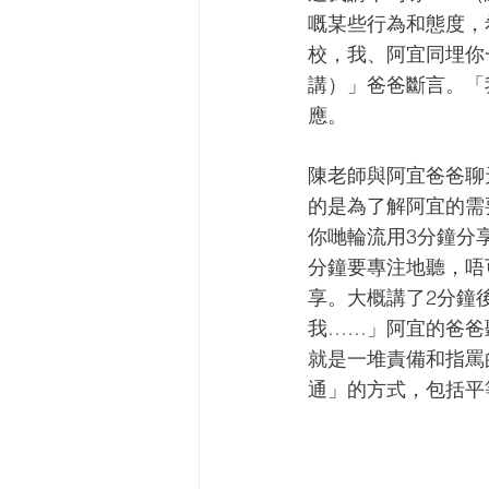
嘅某些行為和態度，
校，我、阿宜同埋你
講）」爸爸斷言。「
應。
陳老師與阿宜爸爸聊
的是為了解阿宜的需
你哋輪流用3分鐘分
分鐘要專注地聽，唔
享。大概講了2分鐘
我……」阿宜的爸爸
就是一堆責備和指罵
通」的方式，包括平