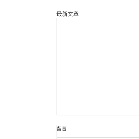
最新文章
感講你知：即使忙於回應變
留言
化，也請別忘記人性