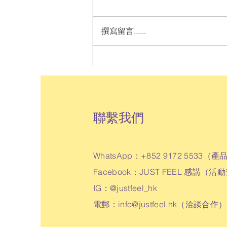
機構常提倡「先處理心情，再處理
事情」，卻往往知易行難。面對變
撰寫留言......
化，我們很容易急着「解決事
情」，忘記覺察和接納感受，亦即
「處理心情」。須留意，「先處理
心情」並非一個固定步驟，而是貫
穿溝通始終的底層狀態——即使當
下無法完全做到，只要保持這份覺
察，已是善意溝通的實踐。最近，
聯繫我們
我們正好遇上這樣一個練習機會。
配合媒體版面調動，這個陪伴大家
約5年的專欄將告一段落。最初得
WhatsApp：+852 9172 5533（
產
知消息時，我未察覺感受，而是
Facebook：JUST FEEL 感講（
活動
「處理事情」：
IG：@justfeel_hk
電郵：
info@justfeel.hk
（洽談合作）