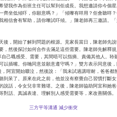
希望我作為佢班主任可以幫到佢成長。我想邀請你今個星
一齊坐低傾吓，你願意嗎？」「傾嚟有咩用？佢會聽咩？
我相信會有幫助，請你嚟試吓傾。」陳老師再三邀請。「
天後，開始了解到問題的根源。見家長當日，陳老師先說
要，然後探討如何合作去滿足這些需要。陳老師先解釋規
享自己嘅感受、需要，其間唔可以指摘、責備其他人。聆
可以插嘴。你哋同意並願意遵守嗎？」雙方表示同意後，
後，阿宜開始啜泣，然後說：「我未試過講咁耐，爸爸都
聽到呆了。原來在此之前，他並沒有察覺自己習慣打斷女
的說話，令女兒非常難堪。之後，陳老師協助阿宜和她爸
等對話、真誠表達、理解別人感受需要等，來改善關係。
三方平等溝通 減少衝突