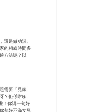
，還是做功課、
家的相處時間多
通方法嗎？以
題需要「見家
呀？佢係咁㗎
佢啦！你講一句好
你都好不滿女兒