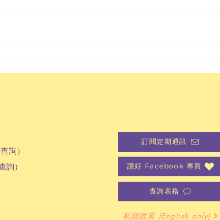
隨着教育局於2026年推行數字教
育撥款，不少學校已經嘗試將AI融
入至日常教學。與此同時，AI的廣
泛應用亦改變了學生及教師的校園
生活，尤其是生成式AI的聊天功
感講
能，使學生毋須與真人互動，亦可
以滿足到「社交」的需要。不少教
成長
育工作者開始關注，AI技術普及會
否導致學生減少真人社交活動，繼
而影響學生的社交情意發展？為深
入探討AI世代下學生的成長需要，
並交流支援學生建立人際關係的策
訂閱定期通訊
略，JUST FEEL 感講
品查詢）
查詢
）
讚好 Facebook 專頁
查詢表格
私隱政策 (English only)