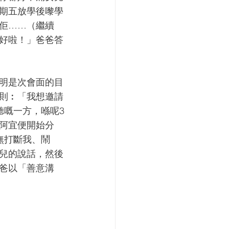
期五放學後嚟學
佢……（繼續
好啦！」爸爸答
明是次會面的目
則︰「我想邀請
聽嘅一方，喺呢3
阿宜便開始分
無打斷我、鬧
兒的說話，然後
爸以「善意溝