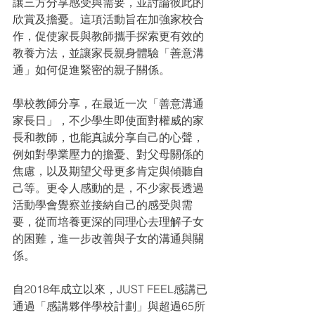
讓三方分享感受與需要，並討論彼此的
欣賞及擔憂。這項活動旨在加強家校合
作，促使家長與教師攜手探索更有效的
教養方法，並讓家長親身體驗「善意溝
通」如何促進緊密的親子關係。
學校教師分享，在最近一次「善意溝通
家長日」，不少學生即使面對權威的家
長和教師，也能真誠分享自己的心聲，
例如對學業壓力的擔憂、對父母關係的
焦慮，以及期望父母更多肯定與傾聽自
己等。更令人感動的是，不少家長透過
活動學會覺察並接納自己的感受與需
要，從而培養更深的同理心去理解子女
的困難，進一步改善與子女的溝通與關
係。
自2018年成立以來，JUST FEEL感講已
通過「感講夥伴學校計劃」與超過65所