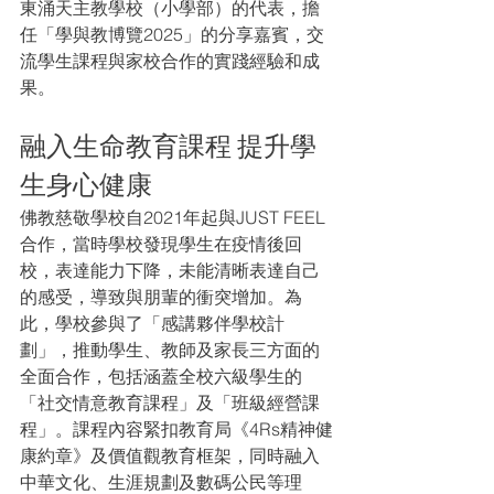
東涌天主教學校（小學部）的代表，擔
任「學與教博覽2025」的分享嘉賓，交
流學生課程與家校合作的實踐經驗和成
果。
融入生命教育課程 提升學
生身心健康
佛教慈敬學校自2021年起與JUST FEEL
合作，當時學校發現學生在疫情後回
校，表達能力下降，未能清晰表達自己
的感受，導致與朋輩的衝突增加。為
此，學校參與了「感講夥伴學校計
劃」，推動學生、教師及家長三方面的
全面合作，包括涵蓋全校六級學生的
「社交情意教育課程」及「班級經營課
程」。課程內容緊扣教育局《4Rs精神健
康約章》及價值觀教育框架，同時融入
中華文化、生涯規劃及數碼公民等理