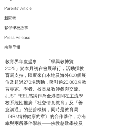
Parents' Article
新聞稿
夥伴學校故事
Press Release
南華早報
教育界年度盛事——「學與教博覽
2025」於本月初在會展舉行，活動獲教
育局支持，匯聚來自本地及海外600個展
位及超過270場活動，吸引逾20,000名教
育專家、學者、校長及教師參與交流。
JUST FEEL感講作為全港首間在主流學
校系統性推廣「社交情意教育」及「善
意溝通」的慈善機構，同時是教育局
《4Rs精神健康約章》的合作夥伴，亦有
幸與兩所夥伴學校——佛教慈敬學校及