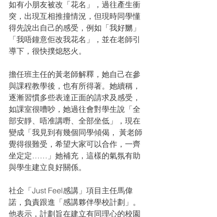
如有小朋友被改「花名」，過往產生衝
突，出現互相推撞情況，但現時同學懂
得先說出自己的感受，例如「我好嬲」
「我唔鐘意佢改我花名」，並在老師引
導下，很快撲熄怒火。
擔任班主任的黃老師解釋，她自己在參
與課程教學後，也有所得著。她續稱，
逐漸習慣多些表達正面的請求及感受， 
如課室很嘈吵，她過往會對學生說「全
部安靜、唔准講嘢、全部坐低」，現在
變成「我見到有幾個同學傾偈， 黃老師
覺得很難受，希望大家可以合作，一齊
坐定定……」她補充，這樣的氣氛有助
與學生建立良好關係。
社企「Just Feel感講」項目主任馬偉
諾，負責跟進「感講夥伴學校計劃」。
他表示，計劃旨在建立有同理心的校園