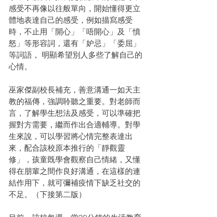
感受不再像以往般單向，開始懂得更立
體地表達自己的感受，例如描寫感受
時，不止用「開心」「唔開心」及「憤
怒」等形容詞，還有「妒忌」「委屈」
等詞語， 明顯希望別人多些了解自己的
心情。
巫家傑副校長補充，善意溝通一如天主
教的福傳，強調聆聽之重要。對老師而
言，了解學生想法及感受，可以準確把
握對方需要，繼而作出合適輔導。對學
生來說，可以學習將心情完整表達出
來，配合該校原本推行的「靜觀靈
修」，孩童既學會觀察自己情緒，又懂
得在朋輩之間作良好溝通，在這樣的連
結作用下，就可彌補疫情下缺乏社交的
不足。（下接第二版）