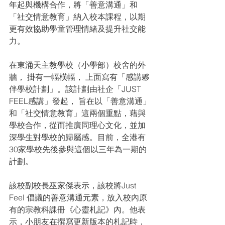
年起與機構合作，將「善意溝通」和
「社交情意教育」納入校本課程，以期
更有效協助學童管理情緒及提升社交能
力。
在東涌天主教學校（小學部）校舍的外
牆， 掛有一幅橫幅， 上面寫有「感講夥
伴學校計劃」。該計劃由社企「JUST 
FEEL感講」發起， 旨在以「善意溝通」
和「社交情意教育」這兩個重點，藉與
學校合作，從而推廣同理心文化，並加
深學生對學校的歸屬感。目前，全港有
30家學校先後參與這個以三年為一期的
計劃。
該校副校長巫家傑表示，該校將Just 
Feel 倡議的善意溝通元素，放入校內原
有的宗教科課冊《心靈札記》內。他表
示，小朋友在撰寫更新版本的札記時，