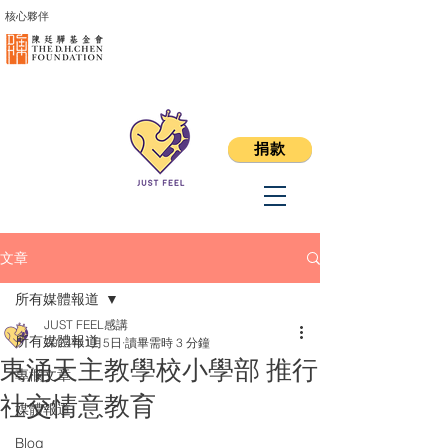
核心夥伴
捐款
文章
所有媒體報道
JUST FEEL感講
所有媒體報道
2024年1月5日
讀畢需時 3 分鐘
東涌天主教學校小學部 推行
專欄文章
社交情意教育
媒體報道
Blog