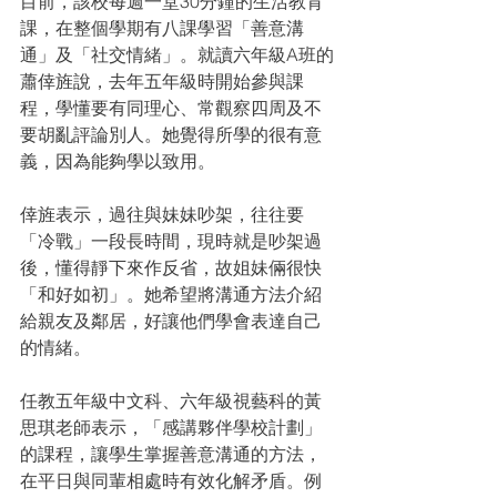
目前，該校每週一堂30分鐘的生活教育
課，在整個學期有八課學習「善意溝
通」及「社交情緒」。就讀六年級A班的
蕭倖旌說，去年五年級時開始參與課
程，學懂要有同理心、常觀察四周及不
要胡亂評論別人。她覺得所學的很有意
義，因為能夠學以致用。
倖旌表示，過往與妹妹吵架，往往要
「冷戰」一段長時間，現時就是吵架過
後，懂得靜下來作反省，故姐妹倆很快
「和好如初」。她希望將溝通方法介紹
給親友及鄰居，好讓他們學會表達自己
的情緒。
任教五年級中文科、六年級視藝科的黃
思琪老師表示，「感講夥伴學校計劃」
的課程，讓學生掌握善意溝通的方法，
在平日與同輩相處時有效化解矛盾。例