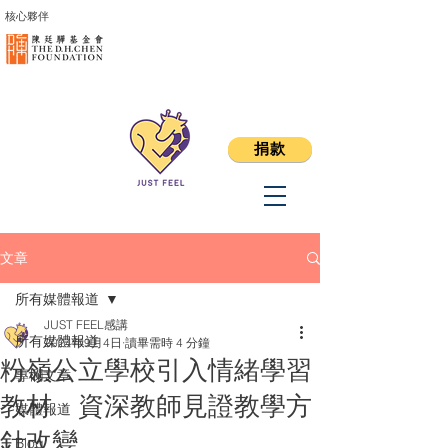
核心夥伴
捐款
文章
所有媒體報道
JUST FEEL感講
所有媒體報道
2024年9月4日
讀畢需時 4 分鐘
粉嶺公立學校引入情緒學習
專欄文章
教材 資深教師見證教學方
媒體報道
針改變
Blog