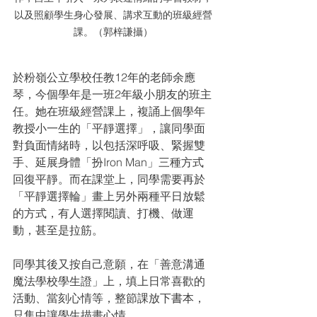
以及照顧學生身心發展、講求互動的班級經營
課。（郭梓謙攝）
於粉嶺公立學校任教12年的老師余應
琴，今個學年是一班2年級小朋友的班主
任。她在班級經營課上，複誦上個學年
教授小一生的「平靜選擇」，讓同學面
對負面情緒時，以包括深呼吸、緊握雙
手、延展身體「扮Iron Man」三種方式
回復平靜。而在課堂上，同學需要再於
「平靜選擇輪」畫上另外兩種平日放鬆
的方式，有人選擇閱讀、打機、做運
動，甚至是拉筋。
同學其後又按自己意願，在「善意溝通
魔法學校學生證」上，填上日常喜歡的
活動、當刻心情等，整節課放下書本，
只集中讓學生描畫心情。