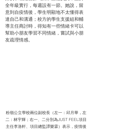
全年級實行，每週設有一節。她說，留
意到自疫情後，學生明顯地不太懂得表
達自己和溝通；校方的學生支援組和輔
導主任商討時，得知有一些情緒卡可以
幫助小朋友學習不同情緒，嘗試與小朋
友疏理情感。
粉嶺公立學校兩位副校長（左一：邱月華，左
二：林宇輝；右一、二分別為JUST FEEL項目
主任李洛軒、項目總監譚樂霖）表示，疫情後