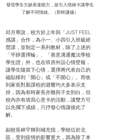
發現學生欠缺表達能力，故引入情緒卡讓學生
了解不同情緒。（郭梓謙攝）
邱月華說，校方於上年與「JUST FEEL 
感講」合作，為小一、小四引入班級經
營課，並制定一系列教材，除了上述的
「平靜選擇輪」、「善意溝通魔法學校
學生證」外，也在班房外設心情壁報，
讓學生隨當下心情，選擇將代表自己的
磁貼移到「開心」或「不開心」。而收
到家長對新課程的迴響均大多表示支
持，因為有時家長亦難與子女剖白，但
校內亦有填寫心意卡的活動，讓雙方可
以先擱下成績，只抒發心情讓彼此了
解。
副校長林宇輝則補充指，學校位於北
區，受到疫情的影響更大，因為除了本