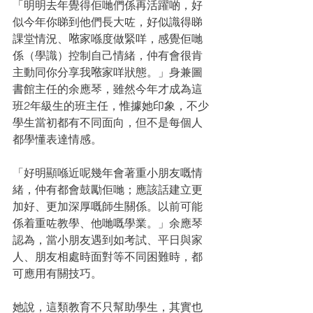
「明明去年覺得佢哋們係再活躍啲，好
似今年你睇到他們長大咗，好似識得睇
課堂情況、𠵱家喺度做緊咩，感覺佢哋
係（學識）控制自己情緒，仲有會很肯
主動同你分享我𠵱家咩狀態。」身兼圖
書館主任的余應琴，雖然今年才成為這
班2年級生的班主任，惟據她印象，不少
學生當初都有不同面向，但不是每個人
都學懂表達情感。
「好明顯喺近呢幾年會著重小朋友嘅情
緒，仲有都會鼓勵佢哋；應該話建立更
加好、更加深厚嘅師生關係。以前可能
係着重咗教學、他哋嘅學業。」余應琴
認為，當小朋友遇到如考試、平日與家
人、朋友相處時面對等不同困難時，都
可應用有關技巧。
她說，這類教育不只幫助學生，其實也