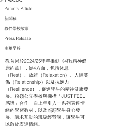
Parents' Article
新聞稿
夥伴學校故事
Press Release
南華早報
教育局於2024/25學年推動《4Rs精神健
康約章》，從4方面，包括休息
（Rest）、放鬆（Relaxation）、人際關
係（Relationship）以及抗逆力
（Resilience），促進學生的精神健康發
展。粉嶺公立學校與機構「JUST FEEL 
感講」合作，自上年引入一系列表達情
緒的學習教材，以及照顧學生身心發
展、講求互動的班級經營課，讓學生可
以敢於表達情緒。