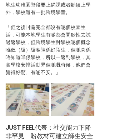
地生幼稚園階段要上網課或者斷續上學
外，學校還有一批跨境學童。
「佢之後封關完全都沒有呢個校園生
活，可能本地學生有啲都會間歇性去試
過返學校，但跨境學生對學校呢個概念
喺低（級）級嗰陣係好陌生，佢哋真係
唔知道咩係學校，所以一返到學校，其
實學校安排活動畀佢哋嘅時候，他們會
覺得好驚、有啲不安。」
JUST FEEL代表：社交能力下降
非罕見　盼教材可建立師生安全