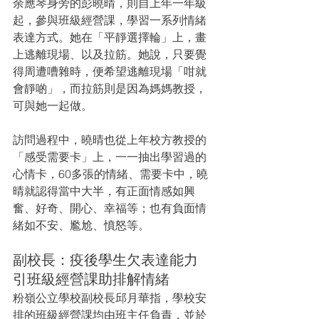
余應琴身旁的彭曉晴，則自上年一年級
起，參與班級經營課，學習一系列情緒
表達方式。她在「平靜選擇輪」上，畫
上逃離現場、以及拉筋。她說，只要覺
得周遭嘈雜時，便希望逃離現場「咁就
會靜啲」，而拉筋則是因為媽媽教授，
可與她一起做。
訪問過程中，曉晴也從上年校方教授的
「感受需要卡」上，一一抽出學習過的
心情卡，60多張的情緒、需要卡中，曉
晴就認得當中大半，有正面情感如興
奮、好奇、開心、幸福等；也有負面情
緒如不安、尷尬、憤怒等。
副校長：疫後學生欠表達能力　
引班級經營課助排解情緒
粉嶺公立學校副校長邱月華指，學校安
排的班級經營課均由班主任負責，並於