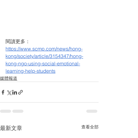
閱讀更多：
https://www.scmp.com/news/hong-
kong/society/article/3154347/hong-
kong-ngo-using-social-emotional-
learning-help-students
媒體報道
查看全部
最新文章