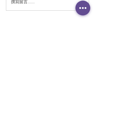
撰寫留言......
Stuck at home
情緒教育│智庫
through coronavirus
抗逆力防悲劇：
pandemic, Hong Kong
要大於風險因素
students get help to
open up about
feelings
聯繫我們
香港九龍佐敦柯士甸道29號701-2室
訂閱定期通訊
讚好 Facebook 專頁
查詢表格