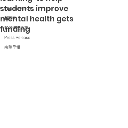
students improve
Parents' Article
mental health gets
新聞稿
funding
夥伴學校故事
Press Release
南華早報