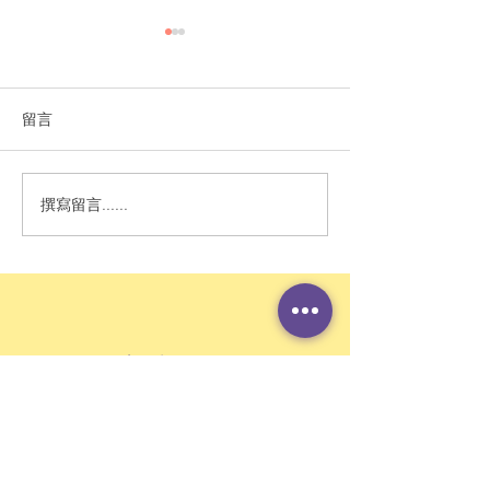
留言
撰寫留言......
Letters | Hong Kong
Hong Kong cha
must focus on
uses games to
students’ mental
schoolchildre
health to end rise in
discover their
suicides
emotions
聯繫我們
香港九龍佐敦柯士甸道29號701-2室