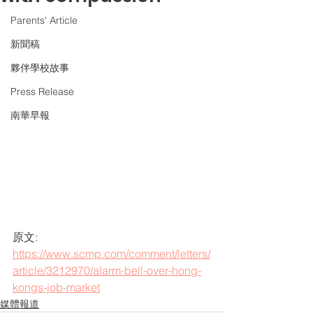
Parents' Article
新聞稿
夥伴學校故事
Press Release
南華早報
原文:
https://www.scmp.com/comment/letters/
article/3212970/alarm-bell-over-hong-
kongs-job-market
媒體報道