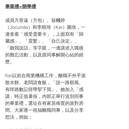
畢業禮=開學禮
成員方章遠（方包）、翁幗婷
（Jocunda）和李曉琦（Kei）圍坐，一
邊拿着「感受需要卡」，上面寫有「歸
屬感」、「震驚」、「自己決定」、
「聽我說話」等字眼，一邊講述入職後
的難忘活動，以及跟同事解開心結的經
歷。
Kei以前在商業機構工作，離職不外乎派
散水餅、老闆請食飯，「說一路順風、
有咩路數記得帶挈下我」。她加入「感
講」時正值暑假，內部正舉行送別同事
的畢業禮，選址在有家居佈置的派對房
間。大家逐一祝福離職同事，以及分享
想法，例如：