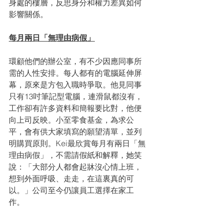
身處的樓層，反思身分和權力差異如何
影響關係。
每月兩日「無理由病假」
環顧他們的辦公室，有不少因應同事所
需的人性安排。每人都有的電腦延伸屏
幕，原來是方包入職時爭取。他見同事
只有13吋筆記型電腦，連滑鼠都沒有，
工作卻有許多資料和簡報要比對，他便
向上司反映。小至零食基金，為求公
平，會有供大家填寫的願望清單，並列
明購買原則。Kei最欣賞每月有兩日「無
理由病假」，不需請假紙和解釋，她笑
說：「大部分人都會起牀沒心情上班，
想到外面呼吸、走走，在這裏真的可
以。」公司至今仍讓員工選擇在家工
作。