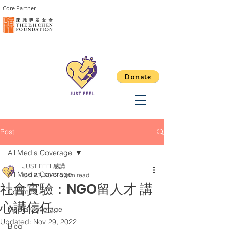
Core Partner
Donate
Post
All Media Coverage
JUST FEEL感講
All Media Coverage
Oct 23, 2022
5 min read
社會實驗：NGO留人才 講
Columns
心講信任
Media Coverage
Updated:
Nov 29, 2022
Blog