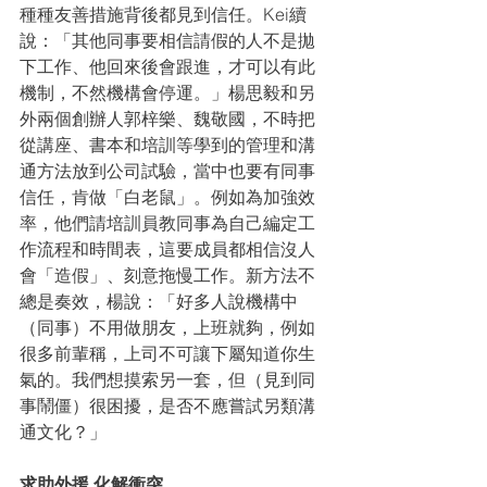
種種友善措施背後都見到信任。Kei續
說：「其他同事要相信請假的人不是拋
下工作、他回來後會跟進，才可以有此
機制，不然機構會停運。」楊思毅和另
外兩個創辦人郭梓樂、魏敬國，不時把
從講座、書本和培訓等學到的管理和溝
通方法放到公司試驗，當中也要有同事
信任，肯做「白老鼠」。例如為加強效
率，他們請培訓員教同事為自己編定工
作流程和時間表，這要成員都相信沒人
會「造假」、刻意拖慢工作。新方法不
總是奏效，楊說：「好多人說機構中
（同事）不用做朋友，上班就夠，例如
很多前輩稱，上司不可讓下屬知道你生
氣的。我們想摸索另一套，但（見到同
事鬧僵）很困擾，是否不應嘗試另類溝
通文化？」
求助外援 化解衝突