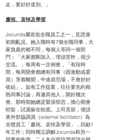
走，要好好道別。」
慶祝、哀悼及學習
Jocunda屬首批全職員工之一，見證過
初期亂况。她入職時有7個全職同事，大
家負責的都不同，每個人等同一個部
門：「大家都剛加入，埋頭苦幹，很少
交流。」每周有一次例會，「有段時
間，每周開會都總有同事（因激動或委
屈）哭着離開，中途就完場，不會好好
收結」。如有工作提案，往往要先約相
熟同事討論，再邀其他人，開好幾次
會。那時期她總是緊張惶恐，擔心開會
吵架，試過躲在枱底。上司見狀，便請
來外部協調員（external facilitator）為
全體員工「慶祝、哀悼及學習」，回顧1
年工作；同時獨立調解Jocunda和另一
同事的衝突。二人各自跟協調員說出想