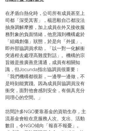
在矛盾白熱化時，公司所有成員甚至上
司都「深受其害」，楊思毅自己都沒法
抽身調解摩擦，加上成員在外又接收服
務對象的負面情緒，他意識到機構處於
「組織創傷」狀態，於是向「外援」、
即外部協調員求助，「以一對一化解衝
突過程去處理高難度對話」。機構的宗
旨雖是推廣善意溝通，成員有相關知
識，但Jocunda指出協調員很重要：
「我們機構都很新，一邊學一邊做，不
是時刻能實踐。因為成員與協調員沒有
衝突，面對他會感到安全，有個具充分
同理心的空間。」
坊間許多NGO要靠基金的資助生存，主
流基金會較在意服務人次、支出、活動
數目，令NGO傾向「報喜不報憂」。