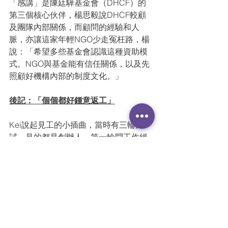
「感講」是陳廷驊基金會（DHCF）的
第三個核心伙伴，楊思毅說DHCF較顧
及團隊內部關係，而顧問的經驗和人
脈，亦讓這家年輕NGO少走冤枉路，楊
說：「希望多些基金會認識這種資助模
式。NGO與基金能有信任關係，以及先
照顧好機構內部的制度文化。」
後記：「個個都好鍾意返工」
Kei說起見工的小插曲，當時有三輪面
試，見的都是創辦人。第一輪問工作經
歷，第二、第三輪都在閒聊，還問及她
與家人及伴侶的相處，「當時好震
驚」。入職後她便明白，要接納自己、
開放與人交流的心才享受這份工作。
「公司花多少時間了解求職者，或是合
價錢就聘用？與我們這個工作環境很有
關係。」郭梓樂稱，員工流失率約