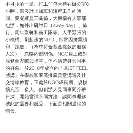
不可少的一環。打工仔每天待在辦公室8
小時，還沒計上加班和遠程工作的時
間。要凝聚員工關係，大機構有人事部
包辦，如外出研討日（away day）、旅
行、周年聚餐和義工隊等。人手緊張的
小機構、剛起步的NGO，卻常因拼業績
和「跑數」（為求符合基金撥款的服務
人次），忽略內部關係。NGO員工或對
服務個案瞭如指掌，但不清楚身旁同事
的好惡。於2018年成立的「JUST FEEL 
感講」在學校和家庭推廣善意溝通及社
交情緒教育，正處於NGO成長期、規模
擴充至十多人。但創辦人見同事間芥蒂
日深，開始嘗試不同方法，讓同事理解
彼此的需要和感受，下面是相關過程的
體會。