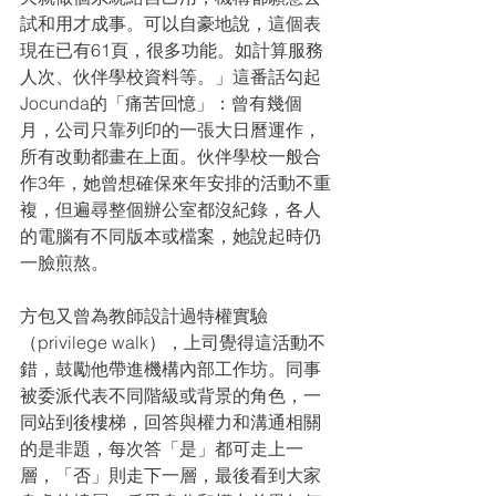
試和用才成事。可以自豪地說，這個表
現在已有61頁，很多功能。如計算服務
人次、伙伴學校資料等。」這番話勾起
Jocunda的「痛苦回憶」：曾有幾個
月，公司只靠列印的一張大日曆運作，
所有改動都畫在上面。伙伴學校一般合
作3年，她曾想確保來年安排的活動不重
複，但遍尋整個辦公室都沒紀錄，各人
的電腦有不同版本或檔案，她說起時仍
一臉煎熬。
方包又曾為教師設計過特權實驗
（privilege walk），上司覺得這活動不
錯，鼓勵他帶進機構內部工作坊。同事
被委派代表不同階級或背景的角色，一
同站到後樓梯，回答與權力和溝通相關
的是非題，每次答「是」都可走上一
層，「否」則走下一層，最後看到大家