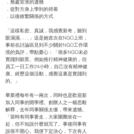
．無處宣泄的遺憾
．從對方身上學到的得着
．以後維繫關係的方式
「這樣私密、真誠，我感覺新奇，聽到
眼濕濕……」這是她首次在NGO上班，
事前在討論區見到不少關於NGO工作環
境的負評，帶點憂心：「很多NGO未必
實踐到願景。例如推行精神健康的，但
員工一日工作24小時，自己沒有精神健
康。經歷這個活動，感覺這裏是實踐到
的。」
畢業禮每年有一兩次，同時也是歡迎新
加入同事的開學禮。創辦人之一楊思毅
解釋，去年同事關係太僵，帶來遺憾。
「當時有同事要走，大家圍圈坐在一
起，但不知說什麼就完了。事後同事有
說很不開心。我便下定決心，下次有人