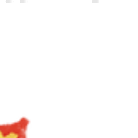
下的溝通元素，可能會導致溝通失效。 邀請家長按
此觀看片段《基本溝通元素》，認識這三個影響溝
通的基本元素！ 感謝各位家長在過去幾星期的學
習，鼓勵大家按此完成挑戰站小測，答對7題即可參
加抽獎...