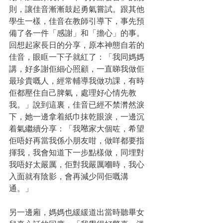
則，讓佳音漸漸鼓起勇氣嘗試。跟其他
學生一樣，佳音在教師引導下，事先預
備了各一件「感謝」和「擔心」的事。
回想起家長日的分享，原本神態自若的
佳音，眼眶一下子就紅了：「我同媽媽
講，好多謝佢細心照顧，一直睇我做佢
最珍貴嘅人，經常輔導我做功課，有時
佢都壓住自己脾氣，處理好心情先教
我。」說到這裏，佳音已經不禁潸然淚
下，她一邊拿着紙巾抹乾眼淚，一邊沉
着氣繼續分享：「我𠵱家大個咗，希望
佢唔好再當我係小朋友咁，做咩都要指
揮我，我會知道下一步點樣做，同埋對
我唔好太嚴厲，佢對我嚴厲嗰時，我心
入面就有陰影，會再減少同佢嘅溝
通。」
另一邊廂，媽媽也緩緩道出當時聽畢女