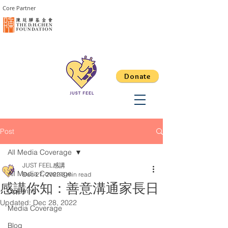
Core Partner
Donate
Post
All Media Coverage
JUST FEEL感講
All Media Coverage
Dec 27, 2022
3 min read
感講你知：善意溝通家長日
Columns
Updated:
Dec 28, 2022
Media Coverage
Blog