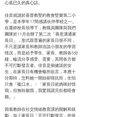
心底已久的真心話。
佳音就讀於基督教聖約教會堅樂第二小
學，是本學年17間感講伙伴學校之一。
在蕭婷校長領導下，教職員團隊與我們
團隊於11月合辦了第二次「善意溝通家
長日」，形式跟普遍的家長日很不同，
不只是讓家長和教師洽談小朋友的學習
情况，而是給予學生、家長、教師各5分
鐘，輪流分享感受、需要，其間各方都
不可打斷發言者。佳音是個健談的女
生，在家長日有機會暢所欲言，本應十
分期待，怎料她一開始卻很抗拒，生怕
只會「嘥口水」：「家長日前媽咪好惜
我，但無聆聽我，我驚我講完佢都唔會
聽。」
因着教師在社交情緒教育課的開解和鼓
勵，加上家長日「不可打斷發言」的規