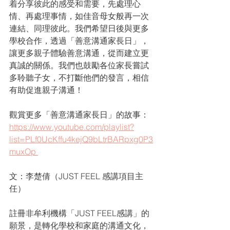
着分享彼此的感受和需要，先處理心
情、再處理事情，如佳音母女般再一次
連結、同理彼此。我們希望日後與更多
學校合作，透過「善意溝通家長日」，
讓更多親子體驗善意溝通，從而建立更
真誠的關係。我們也鼓勵各位家長嘗試
多聆聽子女，不打斷他們的發言，相信
有助促進親子溝通！
觀賞更多「善意溝通家長日」的故事：
https://www.youtube.com/playlist?
list=PLf0UcKffu4kejQ9bLtrBARpxg0P3
muxOp 
文：李楚倩（JUST FEEL 感講項目主
任）
註冊非牟利機構「JUST FEEL感講」的
願景，是轉化學校和家庭的溝通文化，