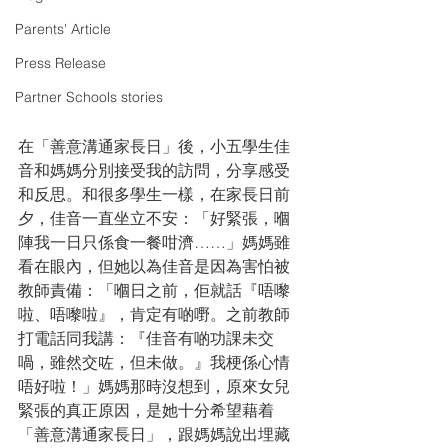
Parents' Article
Press Release
Partner Schools stories
在「善意溝通家長日」後，小五學生佳
音和媽媽分別接受我的訪問，分享感受
和反思。和很多學生一樣，在家長日前
夕，佳音一直坐立不安：「好緊張，嗰
陣我一日只係食一餐咁濟……」媽媽雖
看在眼內，但她以為佳音是因為害怕被
教師責備：「嗰日之前，佢就話『唔嚟
啦、唔嚟啦』，肯定有啲嘢。之前教師
打電話同我講：『佳音有啲功課未交
喎，雖然交咗，但未做。』我梗係心情
唔好啦！」媽媽那時沒想到，原來女兒
緊張的真正原因，是她十分希望藉着
「善意溝通家長日」，跟媽媽說出埋藏