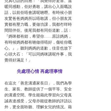
兒真心話的回應：「我覺得好驚喜、溫
暖同感動，佢好勇敢，講出心入面嘅說
話，以前佢唔會講呢啲嘢。有時候小朋
友驚爸爸媽媽所以唔敢講，但小朋友其
實都有壓力嘅，要做功課，我都冇咩時
間陪伴佢。後尾我都有同佢道歉，話：
『媽咪都有錯，希望你……原諒媽媽，
有時候媽媽都有啲做得唔好，傷咗你嘅
心。』」聽到媽媽的道歉，佳音也放下
心頭大石：「可以同媽咪講呢件事，我
覺得好滿足！」
先處理心情 再處理事情
在這次「善意溝通家長日」，我們為學
生、家長、教師提供了一個平等、安全
的溝通空間。學生能藉此學習向父母真
誠表達感受，父母亦能從教師的評語以
外，更全面聆聽、理解女兒的情况。藉