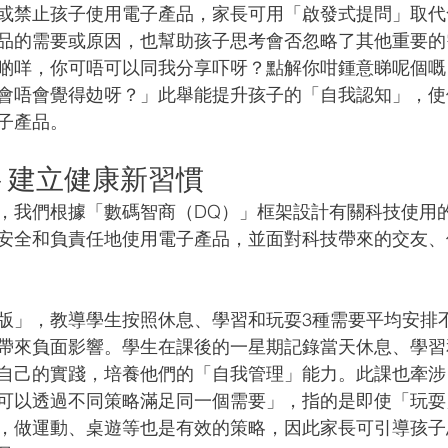
或禁止孩子使用電子產品，家長可用「啟發式提問」取代
品的需要或原因，也幫助孩子思考會否忽略了其他重要的
啲咩，你可唔可以同我分享吓呀？點解你咁鍾意睇呢個嘅
會唔會覺得攰呀？」此舉能提升孩子的「自我認知」，使
子產品。
 建立健康新習慣
，我們根據「數碼智商（DQ）」框架設計有關科技使用
安全和負責任地使用電子產品，並面對科技帶來的交友、
版」，教導學生按照休息、學習和玩耍3種需要平均安排
帶來負面影響。學生在課後的一星期記錄當天休息、學習
自己的實踐，培養他們的「自我管理」能力。此課也牽涉
可以透過不同策略滿足同一個需要」，指的是即使「玩耍
，做運動、桌遊等也是有效的策略，因此家長可引導孩子