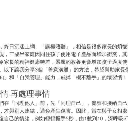
，終日沉迷上網、「講極唔聽」，相信是很多家長的煩惱
現，三成半家庭因同住孩子使用電子產品而增加衝突，其
令家長的精神健康轉差，嚴厲的教養更會增加孩子過度使
。以下讓我分享3個「善意溝通」的方法，希望幫助家長
知」和「自我管理」能力，戒掉「機不離手」的壞習慣！
情 再處理事情
們在「同理他人」前，先「同理自己」，覺察和接納自己
，才與別人連結，避免產生傷害。因此，當在與子女相處
復自己的情緒，例如輕輕握手5秒，由1數到10，深呼吸