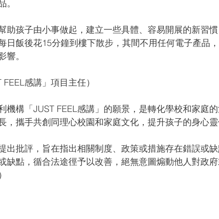
品。
幫助孩子由小事做起，建立一些具體、容易開展的新習慣
每日飯後花15分鐘到樓下散步，其間不用任何電子產品
影響。
 FEEL感講」項目主任）
機構「JUST FEEL感講」的願景，是轉化學校和家庭
長，攜手共創同理心校園和家庭文化，提升孩子的身心靈
提出批評，旨在指出相關制度、政策或措施存在錯誤或缺
或缺點，循合法途徑予以改善，絕無意圖煽動他人對政府
）