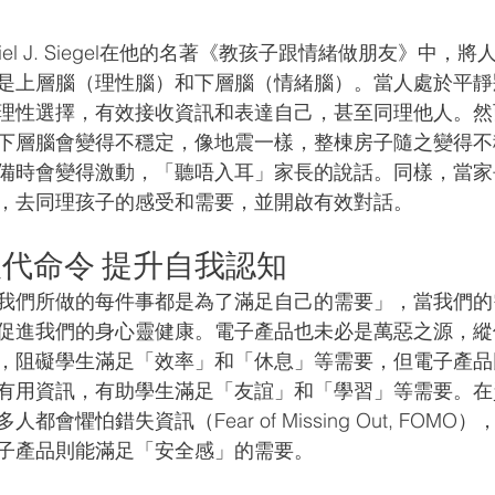
iel J. Siegel在他的名著《教孩子跟情緒做朋友》中，
是上層腦（理性腦）和下層腦（情緒腦）。當人處於平靜
理性選擇，有效接收資訊和表達自己，甚至同理他人。然
下層腦會變得不穩定，像地震一樣，整棟房子隨之變得不
備時會變得激動，「聽唔入耳」家長的說話。同樣，當家
，去同理孩子的感受和需要，並開啟有效對話。
代命令 提升自我認知
我們所做的每件事都是為了滿足自己的需要」，當我們的
促進我們的身心靈健康。電子產品也未必是萬惡之源，縱
，阻礙學生滿足「效率」和「休息」等需要，但電子產品
有用資訊，有助學生滿足「友誼」和「學習」等需要。在
會懼怕錯失資訊（Fear of Missing Out, FOM
子產品則能滿足「安全感」的需要。