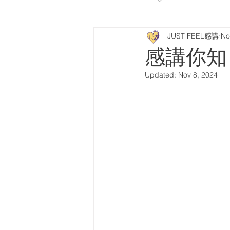
JUST FEEL感講
No
Partner Schools stories
感講你知
Updated:
Nov 8, 2024