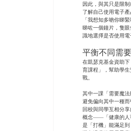
因此，與其只是限制
了解自己使用電子產
「我想知多啲你睇緊
睇咗一個鐘片，隻眼
識地選擇是否使用電
平衡不同需要
在凱瑟克基金資助下
育課程」，幫助學生
戰。
其中一課「需要魔法
避免偏向其中一種而
回校與同學互相分享
概念——「健康的人
是「打機」能滿足到