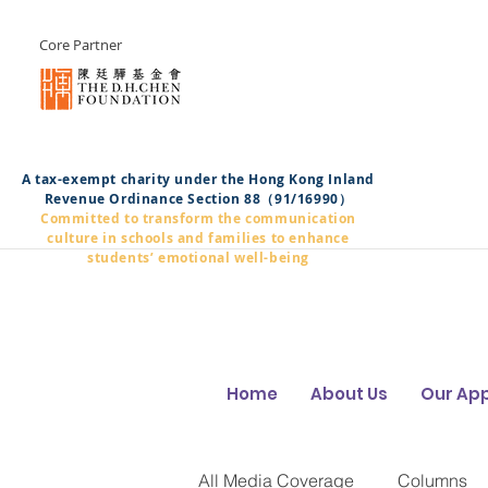
Core Partner
A tax-exempt charity under the Hong Kong Inland
Revenue Ordinance Section 88（91/16990）
Committed to transform the communication
culture in schools and families to enhance
students’ emotional well-being
Home
About Us
Our Ap
All Media Coverage
Columns