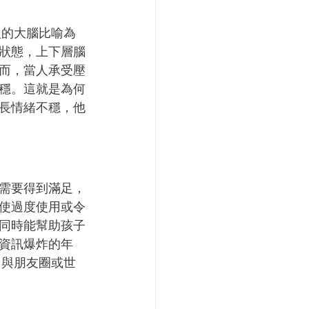
將人的大腦比喻為
狀態，上下層腦
而，當人承受壓
穩。這就是為何
長情緒不穩，他
需要得到滿足，
使過度使用或令
同時能幫助孩子
資訊爆炸的年
O），與朋友圈或世