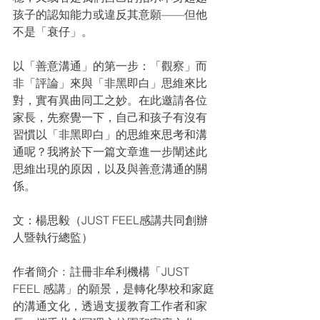
孩子的認知能力或違反其意願——但他
不是「衰仔」。
以「善意溝通」的第一步：「觀察」而
非「評論」來與「非黑即白」思維來比
對，實有異曲同工之妙。在此邀請各位
家長，先察覺一下，自己和孩子有沒有
習慣以「非黑即白」的思維來思考和溝
通呢？我將於下一篇文章進一步闡述此
思維出現的原因，以及與善意溝通的關
係。
文：楊思毅（JUST FEEL感講共同創辦
人暨執行總監）
作者簡介﹕註冊非牟利機構「JUST 
FEEL 感講」的願景，是轉化學校和家庭
的溝通文化，透過支援教育工作者和家