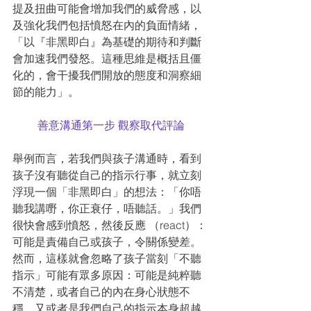
提及扭曲可能會增加我們的威脅感，以
及強化我們包括憤怒在內的負面情緒，
「以『非黑即白』為基礎的期待和判斷
會加速我們發怒。這種思維是概括且僵
化的，會干擾我們開放的態度和洞察細
節的能力」。
善意溝通第一步 觀察取代評論
舉例而言，若我們與孩子溝通時，看到
孩子沒有聽從自己的指示行事，就立刻
浮現一個「非黑即白」的想法：「你唔
聽我講嘢，你正衰仔，唔聽話。」我們
很快會感到憤怒，然後反應 （react）：
可能是責備自己或孩子，令關係變差。
然而，這樣就會忽略了孩子當刻「不聽
指示」可能有眾多原因：可能是純粹聽
不清楚，或者自己的內在身心狀態不
穩，又或者是我們自己的指示本身超越