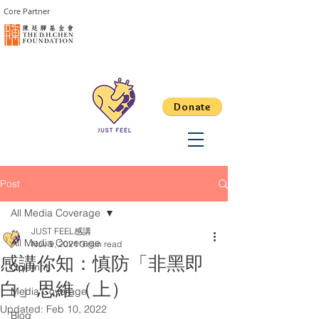
Core Partner
Donate
Post
All Media Coverage
JUST FEEL感講
All Media Coverage
Nov 9, 2021
3 min read
感講你知：慎防「非黑即
Columns
白」思維（上）
Media Coverage
Updated:
Feb 10, 2022
Blog