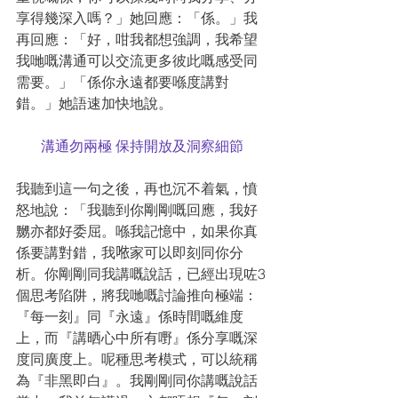
享得幾深入嗎？」她回應：「係。」我
再回應：「好，咁我都想強調，我希望
我哋嘅溝通可以交流更多彼此嘅感受同
需要。」「係你永遠都要喺度講對
錯。」她語速加快地說。
溝通勿兩極 保持開放及洞察細節
我聽到這一句之後，再也沉不着氣，憤
怒地說：「我聽到你剛剛嘅回應，我好
嬲亦都好委屈。喺我記憶中，如果你真
係要講對錯，我𠵱家可以即刻同你分
析。你剛剛同我講嘅說話，已經出現咗3
個思考陷阱，將我哋嘅討論推向極端：
『每一刻』同『永遠』係時間嘅維度
上，而『講晒心中所有嘢』係分享嘅深
度同廣度上。呢種思考模式，可以統稱
為『非黑即白』。我剛剛同你講嘅說話