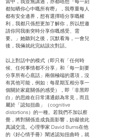
當中，我並無講過，亦都唔想『每一刻
都知晒你心中嘅所有嘢』，我尊重每人
都有安全邊界，想有選擇唔分享嘅權
利，我都只係想更加了解你，所以想邀
請你同我衝突時分享你嘅感受、需
要。」她聽到之後，沉默看海，一會兒
後，我倆就此完結該次對話。
以上對話中的模式（即只有「任何時
候、任何事情都不分享」和「每一刻要
分享所有心底話」兩個極端的選項，沒
有其他可能，例如：每星期互相分享一
個關於家庭關係的感受），即「非黑即
白」的思維在日常溝通頗為常見，而且
屬於「認知扭曲」（cognitive 
distortions）的一種。若我們不加以察
覺，將對關係造成負面影響，妨礙彼此
真誠交流。心理學家 David Burns在他
的《好心情手冊》闡述認知扭曲時，就