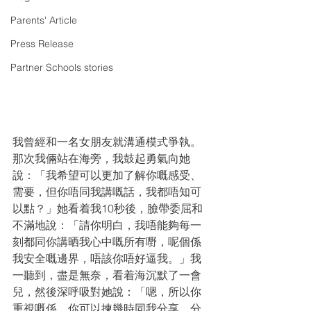
Parents' Article
Press Release
Partner Schools stories
我曾經和一名女朋友就溝通模式爭執。
那次我倆站在海旁，我鼓起勇氣向她
說：「我希望可以更加了解你嘅感受、
需要，但你唔同我講嘅話，我都唔知可
以點？」她看着我10秒後，臉帶委屈和
不滿地說：「請你明白，我唔能夠每一
刻都同你講晒我心中嘅所有嘢，呢個係
我安全嘅邊界，唔該你唔好逼我。」我
一聽到，盡是無奈，看着海沉默了一會
兒，然後深呼吸對她說：「嗯，所以你
重視嘅係，你可以揀幾時同我分享、分